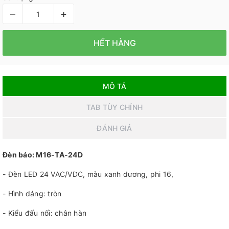
–
+
HẾT HÀNG
MÔ TẢ
TAB TÙY CHỈNH
ĐÁNH GIÁ
Đèn báo: M16-TA-24D
- Đèn LED 24 VAC/VDC, màu xanh dương, phi 16,
- Hình dáng: tròn
- Kiểu đấu nối: chân hàn