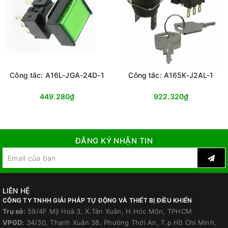
Công tắc: A16L-JGA-24D-1
Công tắc: A165K-J2AL-1
449.280₫
922.320₫
ĐĂNG KÝ NHẬN TIN
LIÊN HỆ
CÔNG TY TNHH GIẢI PHÁP TỰ ĐỘNG VÀ THIẾT BỊ ĐIỀU KHIỂN
Trụ sở:
59/4F Mỹ Hoà 3, X.Tân Xuân, H.Hóc Môn, TPHCM
VPGD:
34/30, Thạnh Xuân 38, Phường Thới An, T.p Hồ Chí Minh,