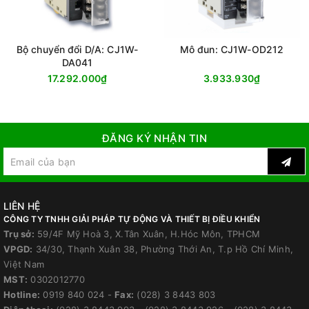
Bộ chuyển đổi D/A: CJ1W-
Mô đun: CJ1W-OD212
DA041
17.292.000₫
3.933.930₫
ĐĂNG KÝ NHẬN TIN
LIÊN HỆ
CÔNG TY TNHH GIẢI PHÁP TỰ ĐỘNG VÀ THIẾT BỊ ĐIỀU KHIỂN
Trụ sở:
59/4F Mỹ Hoà 3, X.Tân Xuân, H.Hóc Môn, TPHCM
VPGD:
34/30, Thạnh Xuân 38, Phường Thới An, T.p Hồ Chí Minh,
Việt Nam
MST:
0302012770
Hotline:
0919 840 024
-
Fax:
(028) 3 8443 803