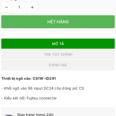
–
+
HẾT HÀNG
MÔ TẢ
TAB TÙY CHỈNH
ĐÁNH GIÁ
Thiết bị ngõ vào: CS1W-ID291
- Khối ngõ vào 96 input DC24 cho dòng plc CS
- Kiểu két nối: Fujitsu connector
Giao hàng trong 24h