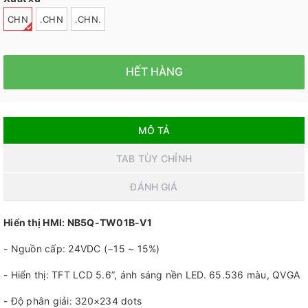
CHN
.CHN
.CHN.
HẾT HÀNG
MÔ TẢ
TAB TÙY CHỈNH
ĐÁNH GIÁ
Hiển thị HMI: NB5Q-TW01B-V1
- Nguồn cấp: 24VDC (−15 ~ 15%)
- Hiển thị: TFT LCD 5.6”, ánh sáng nền LED. 65.536 màu, QVGA
- Độ phân giải: 320×234 dots