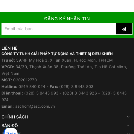
ĐĂNG KÝ NHẬN TIN
LIÊN HỆ
CÔNG TY TNHH GIẢI PHÁP TỰ ĐỘNG VÀ THIẾT BỊ ĐIỀU KHIỂN
Trụ sở:
59/4F Mỹ Hoà 3, X.Tân Xuân, H.Hóc Môn, TPHCM
VPGD:
34/30, Thạnh Xuân 38, Phường Thới An, T.p Hồ Chí Minh,
Việt Nam
MST:
0302012770
Hotline:
0919 840 024
-
Fax:
(028) 3 8443 803
Điện thoại:
(028) 3 8443 993
-
(028) 3 8443 926
-
(028) 3 8443
974
Email:
aschcm@asc.com.vn
CHÍNH SÁCH
BẢN ĐỒ