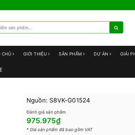
G CHỦ
GIỚI THIỆU
SẢN PHẨM
DỰ ÁN
GIẢI P
Ệ
Nguồn: S8VK-G01524
Đánh giá sản phẩm
975.975₫
*
Giá sản phẩm đã bao gồm VAT