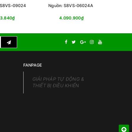
 S8VS-09024
Nguồn: S8VS-06024A
Nguồn:
83.840₫
4.090.900₫
4
FANPAGE
GIẢI PHÁP TỰ ĐỘNG &
THIẾT BỊ ĐIỀU KHIỂN