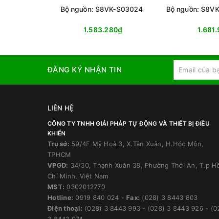
Bộ nguồn: S8VK-S03024
Bộ nguồn: S8V
1.583.280₫
1.681
ĐĂNG KÝ NHẬN TIN
LIÊN HỆ
CÔNG TY TNHH GIẢI PHÁP TỰ ĐỘNG VÀ THIẾT BỊ ĐIỀU
KHIỂN
Trụ sở:
59/4F Mỹ Hoà 3, X.Tân Xuân, H.Hóc Môn,
TPHCM
VPGD:
34/30, Thạnh Xuân 38, Phường Thới An, T.p H
Chí Minh, Việt Nam
MST:
0302012770
Hotline:
0919 840 024
-
Fax:
(028) 3 8443 803
Điện thoại:
(028) 3 8443 993
-
(028) 3 8443 926
-
(0
3 8443 974