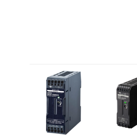
• Độ ẩm môi trường: 0-95%RH