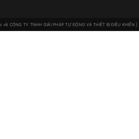
ộc về
CÔNG TY TNHH GIẢI PHÁP TỰ ĐỘNG VÀ THIẾT BỊ ĐIỀU KHIỂN
|