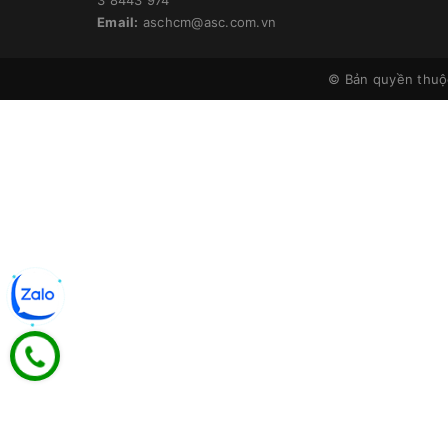
Email:
aschcm@asc.com.vn
© Bản quyền thu