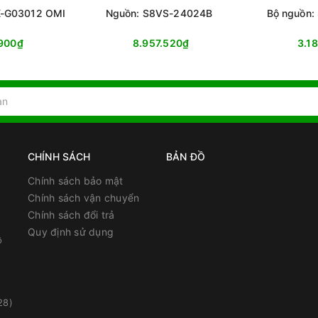
K-G03012 OMI
Nguồn: S8VS-24024B
Bộ nguồn:
.900₫
8.957.520₫
3.1
CHÍNH SÁCH
BẢN ĐỒ
Chính sách bảo mật
Chính sách vận chuyển
Chính sách đổi trả
Quy định sử dụng
ồ
28)