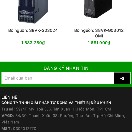
Bộ nguồn: S8VK-S03024
Bộ nguồn: S8VK-G03012
OMI
1.583.280₫
1.681.900₫
ĐĂNG KÝ NHẬN TIN
LIÊN HỆ
CÔNG TY TNHH GIẢI PHÁP TỰ ĐỘNG VÀ THIẾT BỊ ĐIỀU KHIỂN
Trụ sở:
59/4F Mỹ Hoà 3, X.Tân Xuân, H.Hóc Môn, TPHCM
VPGD:
34/30, Thạnh Xuân 38, Phường Thới An, T.p Hồ Chí Minh,
Việt Nam
MST:
0302012770