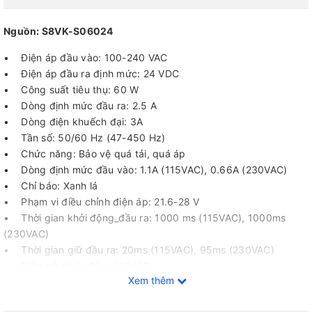
Nguồn: S8VK-S06024
• Điện áp đầu vào: 100-240 VAC
• Điện áp đầu ra định mức: 24 VDC
• Công suất tiêu thụ: 60 W
• Dòng định mức đầu ra: 2.5 A
• Dòng điện khuếch đại: 3A
• Tần số: 50/60 Hz (47-450 Hz)
• Chức năng: Bảo vệ quá tải, quá áp
• Dòng định mức đầu vào: 1.1A (115VAC), 0.66A (230VAC)
• Chỉ báo: Xanh lá
• Phạm vi điều chỉnh điện áp: 21.6-28 V
• Thời gian khởi động_đầu ra: 1000 ms (115VAC), 1000ms
(230VAC)
• Thời gian giữ đầu ra: 20ms (115VAC), 95ms (230VAC)
• Điện trở cách điện: 100 MΩ
Xem thêm
• Tuổi thọ: 10 năm
• Cấp độ bảo vệ: IP20