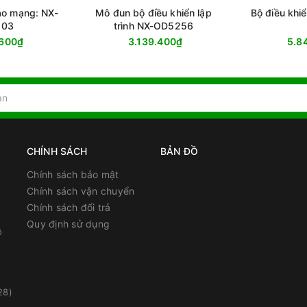
o mạng: NX-
Mô đun bộ điều khiển lập
Bộ điều kh
203
trình NX-OD5256
.600₫
3.139.400₫
5.8
CHÍNH SÁCH
BẢN ĐỒ
Chính sách bảo mật
Chính sách vận chuyển
Chính sách đổi trả
Quy định sử dụng
ồ
28)