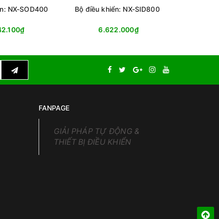
iển: NX-SOD400
Bộ điều khiển: NX-SID800
Thiết Bị 
42.100₫
6.622.000₫
13
FANPAGE
GIẢI PHÁP TỰ ĐỘNG &
THIẾT BỊ ĐIỀU KHIỂN