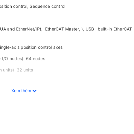
osition control, Sequence control
A and EtherNet/IP), EtherCAT Master, ), USB , built-in EtherCAT (
Single-axis position control axes
e I/O nodes): 64 nodes
 units): 32 units
Xem thêm