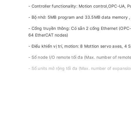
- Controller functionality: Motion control,OPC-UA, P
- Bộ nhớ: 5MB program and 33.5MB data memory ,
- Cổng truyền thông: Có sẵn 2 cổng Ethernet (OPC-U
64 EtherCAT nodes)
- Điểu khiển vị trí, motion: 8 Mottion servo axes, 4 
- Số node I/O remote tối đa (Max. number of remot
- Số units mở rộng tối đa (Max. number of expansion