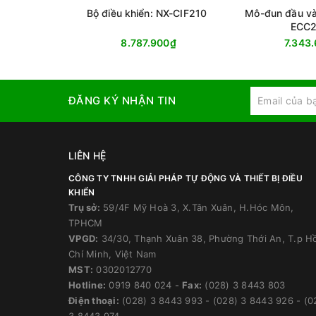
Bộ điều khiển: NX-CIF210
Mô-đun đầu và
ECC
8.787.900₫
7.343
ĐĂNG KÝ NHẬN TIN
LIÊN HỆ
CÔNG TY TNHH GIẢI PHÁP TỰ ĐỘNG VÀ THIẾT BỊ ĐIỀU
KHIỂN
Trụ sở:
59/4F Mỹ Hoà 3, X.Tân Xuân, H.Hóc Môn,
TPHCM
VPGD:
34/30, Thạnh Xuân 38, Phường Thới An, T.p H
Chí Minh, Việt Nam
MST:
0302012770
Hotline:
0919 840 024
-
Fax:
(028) 3 8443 803
Điện thoại:
(028) 3 8443 993
-
(028) 3 8443 926
-
(0
3 8443 974