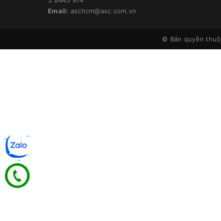
Email:
aschcm@asc.com.vn
© Bản quyền thu