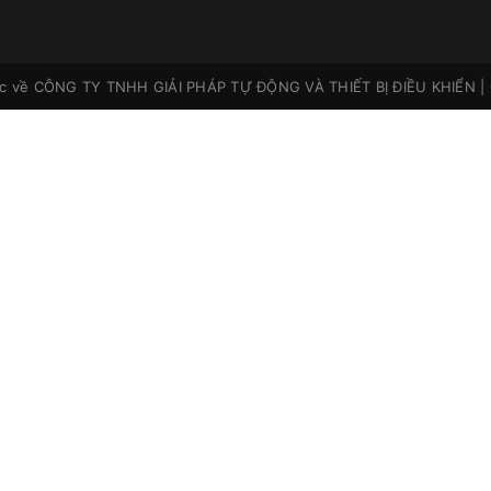
ộc về
CÔNG TY TNHH GIẢI PHÁP TỰ ĐỘNG VÀ THIẾT BỊ ĐIỀU KHIỂN
|