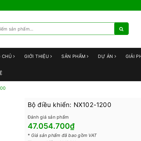
G CHỦ
GIỚI THIỆU
SẢN PHẨM
DỰ ÁN
GIẢI P
Ệ
200
Bộ điều khiển: NX102-1200
Đánh giá sản phẩm
47.054.700₫
*
Giá sản phẩm đã bao gồm VAT