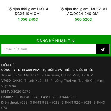
Bộ định thời gian: H3Y-4
Bộ định thời gian: H3DKZ-A1
DC24 10M OMI
AC/DC24-240 OMI
1.056.240₫
560.520₫
ĐĂNG KÝ NHẬN TIN
LIÊN HỆ
CÔNG TY TNHH GIẢI PHÁP TỰ ĐỘNG VÀ THIẾT BỊ ĐIỀU KHIỂN
Trụ sở:
59/4F Mỹ Hoà 3, X.Tân Xuân, H.Hóc Môn, TPHCM
VPGD:
34/30, Thạnh Xuân 38, Phường Thới An, T.p Hồ Chí Minh,
Việt Nam
MST:
0302012770
Hotline:
0919 840 024
-
Fax:
(028) 3 8443 803
Điện thoại:
(028) 3 8443 993
-
(028) 3 8443 926
-
(028) 3 8443
974