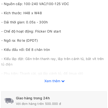
- Nguồn cấp: 100-240 VAC/100-125 VDC
- Kích thước: H48 x W48
- Dải thời gian: 0.05s - 300h
- Chế độ hoạt động: Flicker ON start
- Ngõ ra: Rơ le (DPDT)
- Kiểu đấu nối: Đế 8 chân tròn
- Kiểu lắp đặt: Gắn trên thanh ray, lắp trên cánh tủ, bắt vít trên
tủ điện
- Phụ kiện: Thanh cài, gá lắp cánh tủ, đế (mua rời)
Xem thêm
- Cấp bảo vệ: IP40 (mặt panel)
- Tiêu chuẩn: CCC, CE, CSA, LR, RU
Giao hàng trong 24h
Với đơn hàng trên 500.000 đ