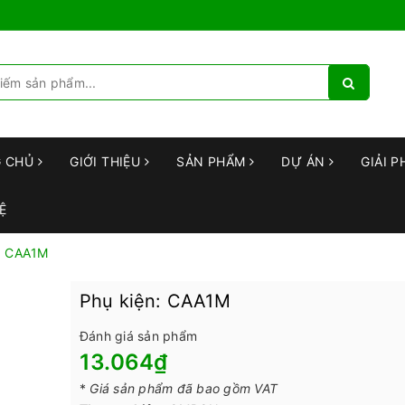
G CHỦ
GIỚI THIỆU
SẢN PHẨM
DỰ ÁN
GIẢI P
Ệ
: CAA1M
Phụ kiện: CAA1M
Đánh giá sản phẩm
13.064₫
*
Giá sản phẩm đã bao gồm VAT