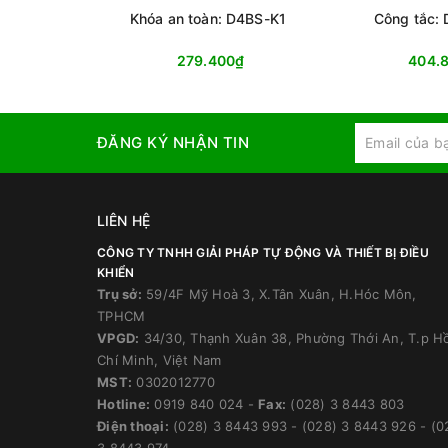
Khóa an toàn: D4BS-K1
Công tắc:
279.400₫
404.
ĐĂNG KÝ NHẬN TIN
LIÊN HỆ
CÔNG TY TNHH GIẢI PHÁP TỰ ĐỘNG VÀ THIẾT BỊ ĐIỀU
KHIỂN
Trụ sở:
59/4F Mỹ Hoà 3, X.Tân Xuân, H.Hóc Môn,
TPHCM
VPGD:
34/30, Thạnh Xuân 38, Phường Thới An, T.p H
Chí Minh, Việt Nam
MST:
0302012770
Hotline:
0919 840 024
-
Fax:
(028) 3 8443 803
Điện thoại:
(028) 3 8443 993
-
(028) 3 8443 926
-
(0
3 8443 974