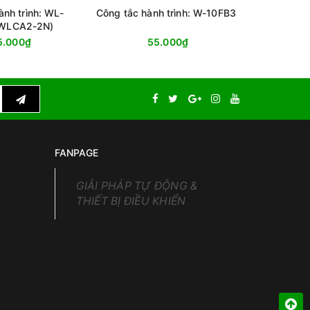
ành trình: WL-
Công tắc hành trình: W-10FB3
Công 
WLCA2-2N)
5.000₫
55.000₫
FANPAGE
GIẢI PHÁP TỰ ĐỘNG &
THIẾT BỊ ĐIỀU KHIỂN