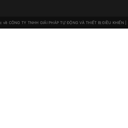
ộc về
CÔNG TY TNHH GIẢI PHÁP TỰ ĐỘNG VÀ THIẾT BỊ ĐIỀU KHIỂN
|