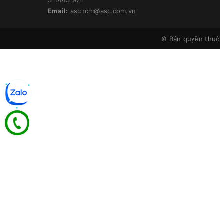
Email:
aschcm@asc.com.vn
© Bản quyền thu