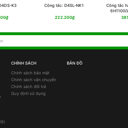
 D4DS-K3
Công tắc: D4SL-NK1
Công tắc h
6H1100(
800₫
222.200₫
38
CHÍNH SÁCH
BẢN ĐỒ
Chính sách bảo mật
Chính sách vận chuyển
Chính sách đổi trả
Quy định sử dụng
ồ
28)