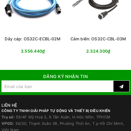
Dây cáp: OS32C-ECBL-02M
Cảm biến: OS32C-CBL-03M
3.556.440₫
2.324.300₫
ĐĂNG KÝ NHẬN TIN
LIÊN HỆ
CÔNG TY TNHH GIẢI PHÁP TỰ ĐỘNG VÀ THIẾT BỊ ĐIỀU KHIỂN
Trụ sở:
59/4F Mỹ Hoà 3, X.Tân Xuân, H.Hóc Môn, TPHCM
VPGD:
34/30, Thạnh Xuân 38, Phường Thới An, T.p Hồ Chí Minh,
Việt Nam