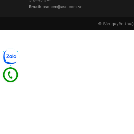
Email:
aschcm@asc.com.vn
© Bản quyền thu