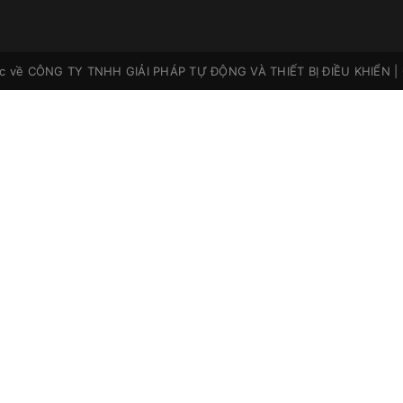
ộc về
CÔNG TY TNHH GIẢI PHÁP TỰ ĐỘNG VÀ THIẾT BỊ ĐIỀU KHIỂN
|