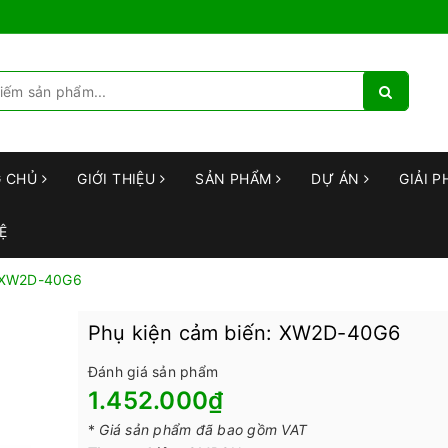
G CHỦ
GIỚI THIỆU
SẢN PHẨM
DỰ ÁN
GIẢI P
Ệ
: XW2D-40G6
Phụ kiện cảm biến: XW2D-40G6
Đánh giá sản phẩm
1.452.000₫
*
Giá sản phẩm đã bao gồm VAT