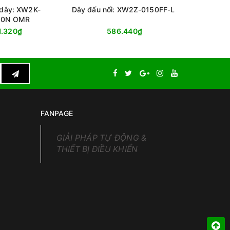
 dây: XW2K-
Dây đấu nối: XW2Z-0150FF-L
Đầu nối:
0N OMR
1.320₫
586.440₫
FANPAGE
GIẢI PHÁP TỰ ĐỘNG &
THIẾT BỊ ĐIỀU KHIỂN