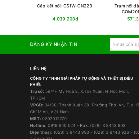
Cáp kết nối: CS1W-CN223
Trạm nối d
COM20
4.039.200₫
571.
ĐĂNG KÝ NHẬN TIN
LIÊN HỆ
CÔNG TY TNHH GIẢI PHÁP TỰ ĐỘNG VÀ THIẾT BỊ ĐIỀU
KHIỂN
Trụ sở:
59/4F Mỹ Hoà 3, X.Tân Xuân, H.Hóc Môn,
TPHCM
VPGD:
34/30, Thạnh Xuân 38, Phường Thới An, T.p H
Chí Minh, Việt Nam
MST:
0302012770
Hotline:
0919 840 024
-
Fax:
(028) 3 8443 803
Điện thoại:
(028) 3 8443 993
-
(028) 3 8443 926
-
(0
3 8443 974