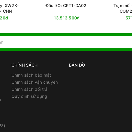
ây: XW2K-
Đầu I/O: CRT1-DA02
Trạm nối
P CHN
COM2
320₫
13.513.500₫
57
CHÍNH SÁCH
BẢN ĐỒ
Chính sách bảo mật
Chính sách vận chuyển
Chính sách đổi trả
Quy định sử dụng
ồ
28)