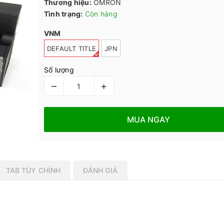
Thương hiệu:
OMRON
Tình trạng:
Còn hàng
VNM
DEFAULT TITLE
JPN
Số lượng
–
+
MUA NGAY
TAB TÙY CHỈNH
ĐÁNH GIÁ