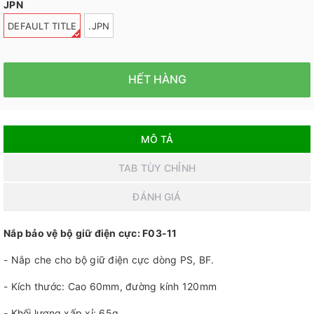
JPN
DEFAULT TITLE
.JPN
HẾT HÀNG
MÔ TẢ
TAB TÙY CHỈNH
ĐÁNH GIÁ
Nắp bảo vệ bộ giữ điện cực: F03-11
- Nắp che cho bộ giữ điện cực dòng PS, BF.
- Kích thước: Cao 60mm, đường kính 120mm
- Khối lượng xấp xỉ: 65g