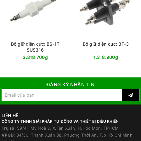
Bộ giữ điện cực: BS-1T
Bộ giữ điện cực: BF-3
SUS316
3.318.700₫
1.318.900₫
ĐĂNG KÝ NHẬN TIN
LIÊN HỆ
CÔNG TY TNHH GIẢI PHÁP TỰ ĐỘNG VÀ THIẾT BỊ ĐIỀU KHIỂN
Trụ sở:
59/4F Mỹ Hoà 3, X.Tân Xuân, H.Hóc Môn, TPHCM
VPGD:
34/30, Thạnh Xuân 38, Phường Thới An, T.p Hồ Chí Minh,