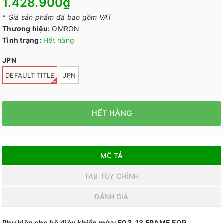
1.428.900₫
*
Giá sản phẩm đã bao gồm VAT
Thương hiệu:
OMRON
Tình trạng:
Hết hàng
JPN
DEFAULT TITLE
JPN
HẾT HÀNG
MÔ TẢ
TAB TÙY CHỈNH
ĐÁNH GIÁ
Phụ kiện cho bộ điều khiển mức: F03-13 FRAME FOR