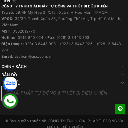
LIÊN HỆ
CÔNG TY TNHH GIẢI PHÁP TỰ ĐỘNG VÀ THIẾT BỊ ĐIỀU KHIỂN
Trụ sở:
59/4F Mỹ Hoà 3, X.Tân Xuân, H.Hóc Môn, TPHCM
VPGD:
34/30, Thạnh Xuân 38, Phường Thới An, T.p Hồ Chí Minh,
Việt Nam
MST:
0302012770
Hotline:
0919 840 024
-
Fax:
(028) 3 8443 803
Điện thoại:
(028) 3 8443 993
-
(028) 3 8443 926
-
(028) 3 8443
974
Email:
aschcm@asc.com.vn
CHÍNH SÁCH
BẢN ĐỒ
FANPAGE
GIẢI PHÁP TỰ ĐỘNG & THIẾT BỊ ĐIỀU KHIỂN
© Bản quyền thuộc về
CÔNG TY TNHH GIẢI PHÁP TỰ ĐỘNG VÀ
THIẾT BỊ ĐIỀU KHIỂN