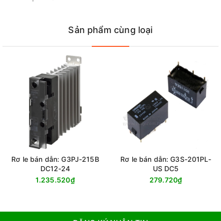
Sản phẩm cùng loại
Rơ le bán dẫn: G3PJ-215B
Rơ le bán dẫn: G3S-201PL-
DC12-24
US DC5
1.235.520₫
279.720₫