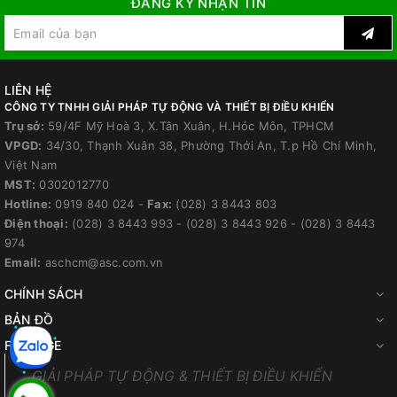
ĐĂNG KÝ NHẬN TIN
LIÊN HỆ
CÔNG TY TNHH GIẢI PHÁP TỰ ĐỘNG VÀ THIẾT BỊ ĐIỀU KHIỂN
Trụ sở:
59/4F Mỹ Hoà 3, X.Tân Xuân, H.Hóc Môn, TPHCM
VPGD:
34/30, Thạnh Xuân 38, Phường Thới An, T.p Hồ Chí Minh,
Việt Nam
MST:
0302012770
Hotline:
0919 840 024
-
Fax:
(028) 3 8443 803
Điện thoại:
(028) 3 8443 993
-
(028) 3 8443 926
-
(028) 3 8443
974
Email:
aschcm@asc.com.vn
CHÍNH SÁCH
BẢN ĐỒ
FANPAGE
GIẢI PHÁP TỰ ĐỘNG & THIẾT BỊ ĐIỀU KHIỂN