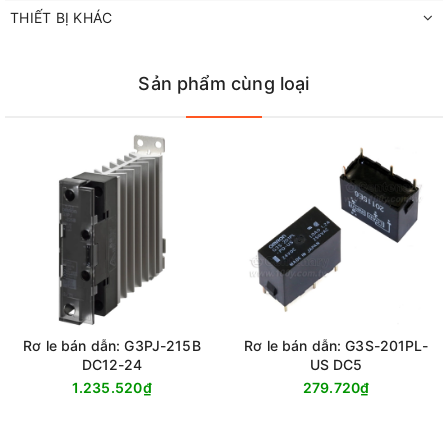
THIẾT BỊ KHÁC
Sản phẩm cùng loại
Rơ le bán dẫn: G3PJ-215B
Rơ le bán dẫn: G3S-201PL-
DC12-24
US DC5
1.235.520₫
279.720₫