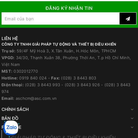
ĐĂNG KÝ NHẬN TIN
LIÊN HỆ
CÔNG TY TNHH GIẢI PHÁP TỰ ĐỘNG VÀ THIẾT BỊ ĐIỀU KHIỂN
Trụ sở:
59/4F Mỹ Hoà 3, X.Tân Xuân, H.Hóc Môn, TPHCM
VPGD:
34/30, Thạnh Xuân 38, Phường Thới An, T.p Hồ Chí Minh,
Việt Nam
MST:
0302012770
Hotline:
0919 840 024
-
Fax:
(028) 3 8443 803
Điện thoại:
(028) 3 8443 993
-
(028) 3 8443 926
-
(028) 3 8443
974
Email:
aschcm@asc.com.vn
CHÍNH SÁCH
BẢN ĐỒ
FANPAGE
GIẢI PHÁP TỰ ĐỘNG & THIẾT BỊ ĐIỀU KHIỂN