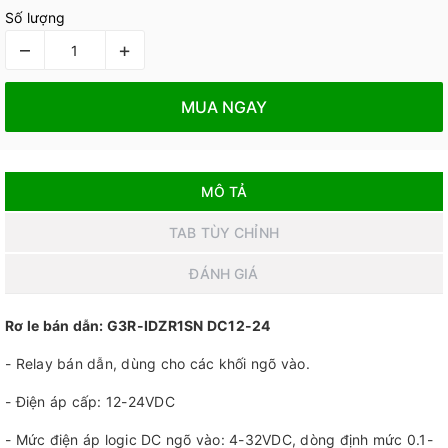
Số lượng
–
+
MUA NGAY
MÔ TẢ
TAB TÙY CHỈNH
ĐÁNH GIÁ
Rơ le bán dẫn: G3R-IDZR1SN DC12-24
- Relay bán dẫn, dùng cho các khối ngõ vào.
- Điện áp cấp: 12-24VDC
- Mức điện áp logic DC ngõ vào: 4-32VDC, dòng định mức 0.1-