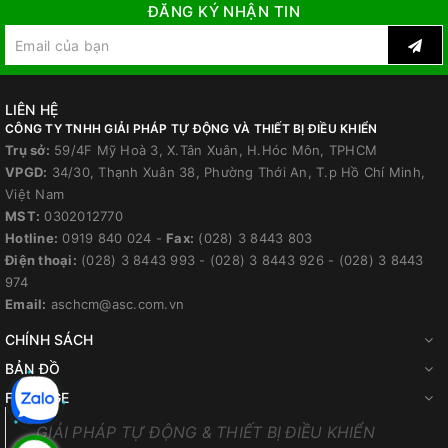
ĐĂNG KÝ NHẬN TIN
LIÊN HỆ
CÔNG TY TNHH GIẢI PHÁP TỰ ĐỘNG VÀ THIẾT BỊ ĐIỀU KHIỂN
Trụ sở:
59/4F Mỹ Hoà 3, X.Tân Xuân, H.Hóc Môn, TPHCM
VPGD:
34/30, Thạnh Xuân 38, Phường Thới An, T.p Hồ Chí Minh,
Việt Nam
MST:
0302012770
Hotline:
0919 840 024
-
Fax:
(028) 3 8443 803
Điện thoại:
(028) 3 8443 993
-
(028) 3 8443 926
-
(028) 3 8443
974
Email:
aschcm@asc.com.vn
CHÍNH SÁCH
BẢN ĐỒ
FANPAGE
GIẢI PHÁP TỰ ĐỘNG & THIẾT BỊ ĐIỀU KHIỂN