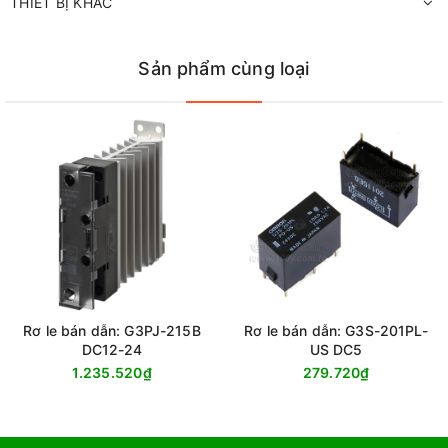
THIẾT BỊ KHÁC
Sản phẩm cùng loại
Rơ le bán dẫn: G3PJ-215B
Rơ le bán dẫn: G3S-201PL-
DC12-24
US DC5
1.235.520₫
279.720₫