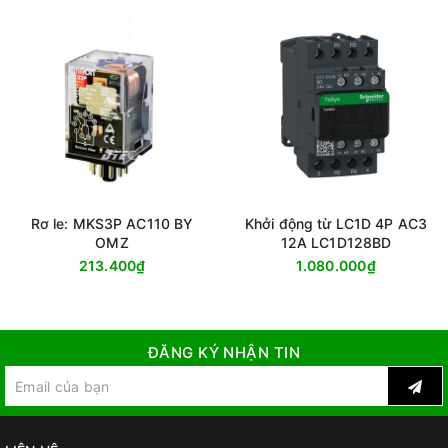
Rơ le: MKS3P AC110 BY
Khởi động từ LC1D 4P AC3
OMZ
12A LC1D128BD
213.400₫
1.080.000₫
ĐĂNG KÝ NHẬN TIN