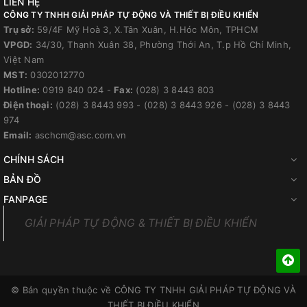
LIÊN HỆ
CÔNG TY TNHH GIẢI PHÁP TỰ ĐỘNG VÀ THIẾT BỊ ĐIỀU KHIỂN
Trụ sở:
59/4F Mỹ Hoà 3, X.Tân Xuân, H.Hóc Môn, TPHCM
VPGD:
34/30, Thạnh Xuân 38, Phường Thới An, T.p Hồ Chí Minh,
Việt Nam
MST:
0302012770
Hotline:
0919 840 024
-
Fax:
(028) 3 8443 803
Điện thoại:
(028) 3 8443 993
-
(028) 3 8443 926
-
(028) 3 8443
974
Email:
aschcm@asc.com.vn
CHÍNH SÁCH
BẢN ĐỒ
FANPAGE
GIẢI PHÁP TỰ ĐỘNG & THIẾT BỊ ĐIỀU KHIỂN
© Bản quyền thuộc về
CÔNG TY TNHH GIẢI PHÁP TỰ ĐỘNG VÀ
THIẾT BỊ ĐIỀU KHIỂN