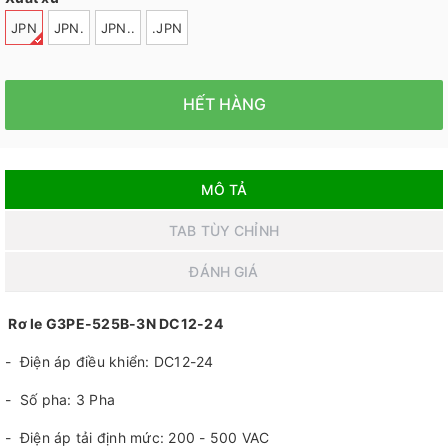
JPN
JPN.
JPN..
.JPN
HẾT HÀNG
MÔ TẢ
TAB TÙY CHỈNH
ĐÁNH GIÁ
Rơ le G3PE-525B-3N DC12-24
- Điện áp điều khiển: DC12-24
- Số pha: 3 Pha
- Điện áp tải định mức: 200 - 500 VAC