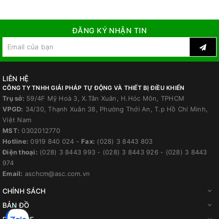
ĐĂNG KÝ NHẬN TIN
LIÊN HỆ
CÔNG TY TNHH GIẢI PHÁP TỰ ĐỘNG VÀ THIẾT BỊ ĐIỀU KHIỂN
Trụ sở:
59/4F Mỹ Hoà 3, X.Tân Xuân, H.Hóc Môn, TPHCM
VPGD:
34/30, Thạnh Xuân 38, Phường Thới An, T.p Hồ Chí Minh,
Việt Nam
MST:
0302012770
Hotline:
0919 840 024
-
Fax:
(028) 3 8443 803
Điện thoại:
(028) 3 8443 993
-
(028) 3 8443 926
-
(028) 3 8443
974
Email:
aschcm@asc.com.vn
CHÍNH SÁCH
BẢN ĐỒ