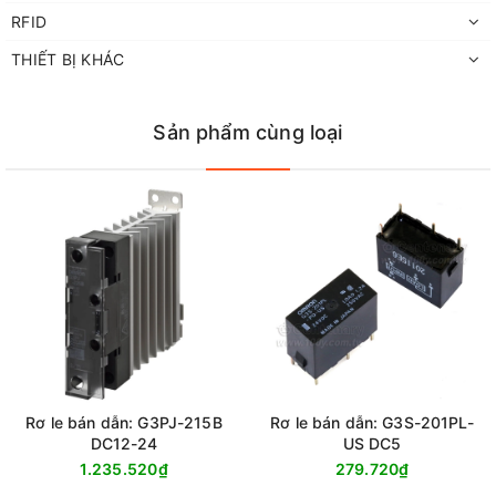
RFID
THIẾT BỊ KHÁC
Sản phẩm cùng loại
Rơ le bán dẫn: G3PJ-215B
Rơ le bán dẫn: G3S-201PL-
DC12-24
US DC5
1.235.520₫
279.720₫