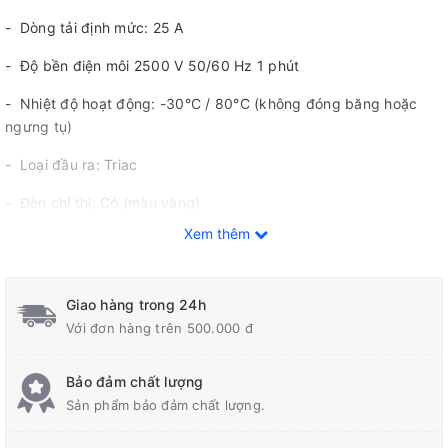
- Dòng tải định mức: 25 A
- Độ bền điện môi 2500 V 50/60 Hz 1 phút
- Nhiệt độ hoạt động: -30°C / 80°C (không đóng băng hoặc
ngưng tụ)
- Loại đầu ra: Triac
- Đèn chỉ thị: Có (màu vàng)
Xem thêm
- Chứng nhận UL, CSA, EN (TÜV certification)
- Thiết bị relay nhỏ gọn, mỏng, có bộ tản nhiệt
Giao hàng trong 24h
Với đơn hàng trên 500.000 đ
Bảo đảm chất lượng
Sản phẩm bảo đảm chất lượng.