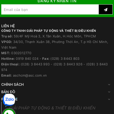
ĐĂNG KÝ NHẬN TIN
LIÊN HỆ
CÔNG TY TNHH GIẢI PHÁP TỰ ĐỘNG VÀ THIẾT BỊ ĐIỀU KHIỂN
Trụ sở:
59/4F Mỹ Hoà 3, X.Tân Xuân, H.Hóc Môn, TPHCM
VPGD:
34/30, Thạnh Xuân 38, Phường Thới An, T.p Hồ Chí Minh,
Việt Nam
MST:
0302012770
Hotline:
0919 840 024
-
Fax:
(028) 3 8443 803
Điện thoại:
(028) 3 8443 993
-
(028) 3 8443 926
-
(028) 3 8443
974
Email:
aschcm@asc.com.vn
CHÍNH SÁCH
BẢN ĐỒ
FANPAGE
GIẢI PHÁP TỰ ĐỘNG & THIẾT BỊ ĐIỀU KHIỂN