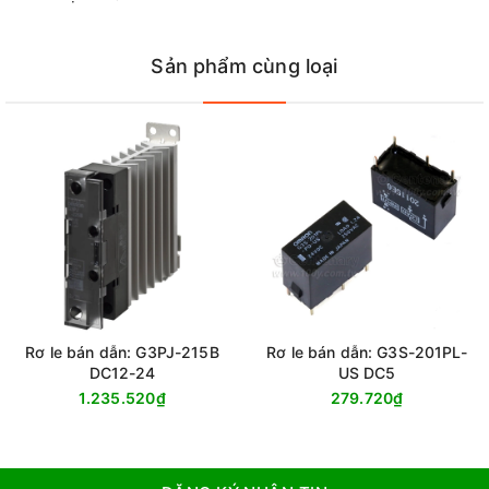
Sản phẩm cùng loại
Rơ le bán dẫn: G3PJ-215B
Rơ le bán dẫn: G3S-201PL-
DC12-24
US DC5
1.235.520₫
279.720₫