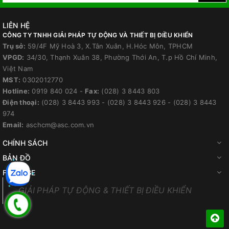
LIÊN HỆ
CÔNG TY TNHH GIẢI PHÁP TỰ ĐỘNG VÀ THIẾT BỊ ĐIỀU KHIỂN
Trụ sở:
59/4F Mỹ Hoà 3, X.Tân Xuân, H.Hóc Môn, TPHCM
VPGD:
34/30, Thạnh Xuân 38, Phường Thới An, T.p Hồ Chí Minh,
Việt Nam
MST:
0302012770
Hotline:
0919 840 024
-
Fax:
(028) 3 8443 803
Điện thoại:
(028) 3 8443 993
-
(028) 3 8443 926
-
(028) 3 8443
974
Email:
aschcm@asc.com.vn
CHÍNH SÁCH
BẢN ĐỒ
FANPAGE
GIẢI PHÁP TỰ ĐỘNG & THIẾT BỊ ĐIỀU KHIỂN