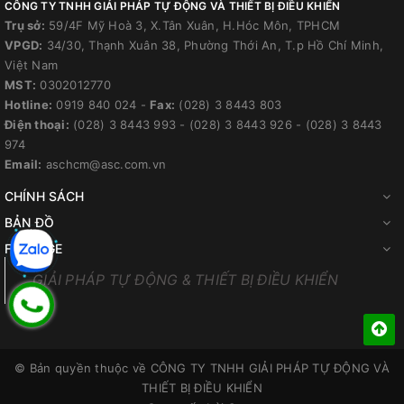
CÔNG TY TNHH GIẢI PHÁP TỰ ĐỘNG VÀ THIẾT BỊ ĐIỀU KHIỂN
Trụ sở:
59/4F Mỹ Hoà 3, X.Tân Xuân, H.Hóc Môn, TPHCM
VPGD:
34/30, Thạnh Xuân 38, Phường Thới An, T.p Hồ Chí Minh,
Việt Nam
MST:
0302012770
Hotline:
0919 840 024
-
Fax:
(028) 3 8443 803
Điện thoại:
(028) 3 8443 993
-
(028) 3 8443 926
-
(028) 3 8443
974
Email:
aschcm@asc.com.vn
CHÍNH SÁCH
BẢN ĐỒ
FANPAGE
GIẢI PHÁP TỰ ĐỘNG & THIẾT BỊ ĐIỀU KHIỂN
© Bản quyền thuộc về
CÔNG TY TNHH GIẢI PHÁP TỰ ĐỘNG VÀ
THIẾT BỊ ĐIỀU KHIỂN