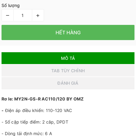
Số lượng
–
+
HẾT HÀNG
MÔ TẢ
TAB TÙY CHỈNH
ĐÁNH GIÁ
Rơ le: MY2N-GS-R AC110/120 BY OMZ
-
Điện áp điều khiển: 110-120 VAC
- Số cặp tiếp điểm: 2 căp, DPDT
- Dòng tải định mức: 6 A