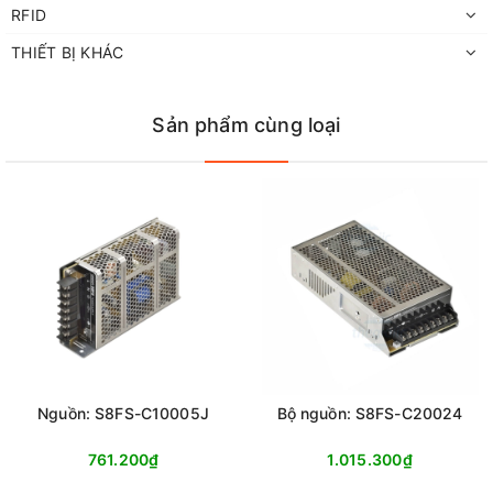
RFID
THIẾT BỊ KHÁC
Sản phẩm cùng loại
Nguồn: S8FS-C10005J
Bộ nguồn: S8FS-C20024
761.200₫
1.015.300₫