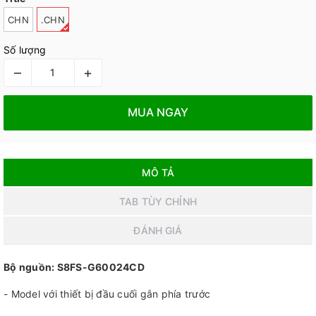
CHN
.CHN
Số lượng
–
+
MUA NGAY
MÔ TẢ
TAB TÙY CHỈNH
ĐÁNH GIÁ
Bộ nguồn: S8FS-G60024CD
- Model với thiết bị đầu cuối gắn phía trước