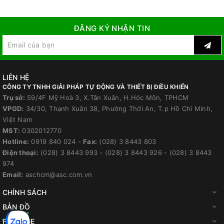
ĐĂNG KÝ NHẬN TIN
LIÊN HỆ
CÔNG TY TNHH GIẢI PHÁP TỰ ĐỘNG VÀ THIẾT BỊ ĐIỀU KHIỂN
Trụ sở:
59/4F Mỹ Hoà 3, X.Tân Xuân, H.Hóc Môn, TPHCM
VPGD:
34/30, Thạnh Xuân 38, Phường Thới An, T.p Hồ Chí Minh,
Việt Nam
MST:
0302012770
Hotline:
0919 840 024
-
Fax:
(028) 3 8443 803
Điện thoại:
(028) 3 8443 993
-
(028) 3 8443 926
-
(028) 3 8443
974
Email:
aschcm@asc.com.vn
CHÍNH SÁCH
BẢN ĐỒ
FANPAGE