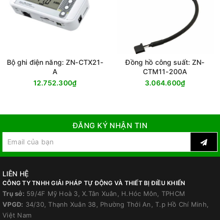
Bộ ghi điện năng: ZN-CTX21-
Đồng hồ công suất: ZN-
A
CTM11-200A
12.752.300₫
3.064.600₫
ĐĂNG KÝ NHẬN TIN
LIÊN HỆ
CÔNG TY TNHH GIẢI PHÁP TỰ ĐỘNG VÀ THIẾT BỊ ĐIỀU KHIỂN
Trụ sở:
59/4F Mỹ Hoà 3, X.Tân Xuân, H.Hóc Môn, TPHCM
VPGD:
34/30, Thạnh Xuân 38, Phường Thới An, T.p Hồ Chí Minh,
Việt Nam