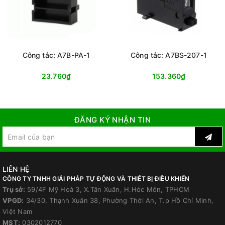
Công tắc: A7B-PA-1
Công tắc: A7BS-207-1
23.760₫
153.360₫
ĐĂNG KÝ NHẬN TIN
LIÊN HỆ
CÔNG TY TNHH GIẢI PHÁP TỰ ĐỘNG VÀ THIẾT BỊ ĐIỀU KHIỂN
Trụ sở:
59/4F Mỹ Hoà 3, X.Tân Xuân, H.Hóc Môn, TPHCM
VPGD:
34/30, Thạnh Xuân 38, Phường Thới An, T.p Hồ Chí Minh,
Việt Nam
MST:
0302012770