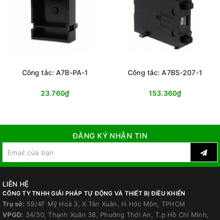
Công tắc: A7B-PA-1
Công tắc: A7BS-207-1
23.760₫
153.360₫
ĐĂNG KÝ NHẬN TIN
LIÊN HỆ
CÔNG TY TNHH GIẢI PHÁP TỰ ĐỘNG VÀ THIẾT BỊ ĐIỀU KHIỂN
Trụ sở:
59/4F Mỹ Hoà 3, X.Tân Xuân, H.Hóc Môn, TPHCM
VPGD:
34/30, Thạnh Xuân 38, Phường Thới An, T.p Hồ Chí Minh,