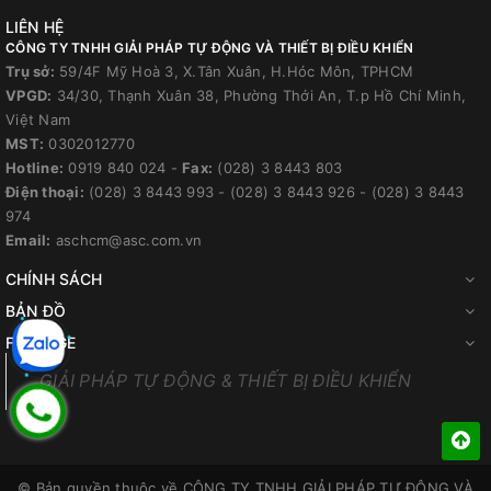
LIÊN HỆ
CÔNG TY TNHH GIẢI PHÁP TỰ ĐỘNG VÀ THIẾT BỊ ĐIỀU KHIỂN
Trụ sở:
59/4F Mỹ Hoà 3, X.Tân Xuân, H.Hóc Môn, TPHCM
VPGD:
34/30, Thạnh Xuân 38, Phường Thới An, T.p Hồ Chí Minh,
Việt Nam
MST:
0302012770
Hotline:
0919 840 024
-
Fax:
(028) 3 8443 803
Điện thoại:
(028) 3 8443 993
-
(028) 3 8443 926
-
(028) 3 8443
974
Email:
aschcm@asc.com.vn
CHÍNH SÁCH
BẢN ĐỒ
FANPAGE
GIẢI PHÁP TỰ ĐỘNG & THIẾT BỊ ĐIỀU KHIỂN
© Bản quyền thuộc về
CÔNG TY TNHH GIẢI PHÁP TỰ ĐỘNG VÀ