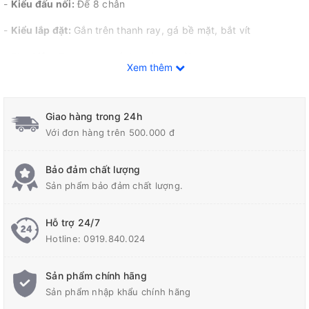
-
Kiểu đấu nối:
Đế 8 chân
-
Kiểu lắp đặt:
Gắn trên thanh ray, gá bề mặt, bắt vít
-
Phụ kiện:
Thanh ray, gá, kẹp ( mua rời)
Xem thêm
-
Cấp bảo vệ
: IP40
Giao hàng trong 24h
Với đơn hàng trên 500.000 đ
Bảo đảm chất lượng
Sản phẩm bảo đảm chất lượng.
Hỗ trợ 24/7
Hotline:
0919.840.024
Sản phẩm chính hãng
Sản phẩm nhập khẩu chính hãng