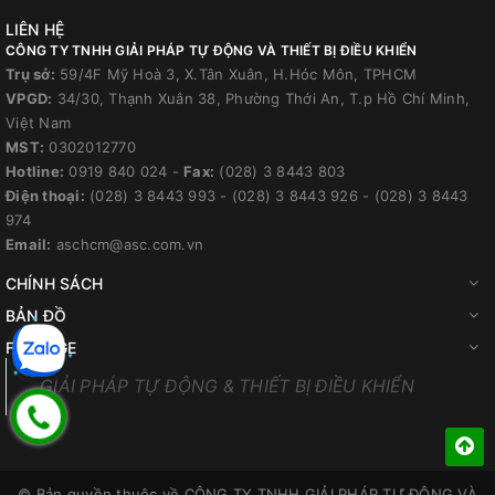
LIÊN HỆ
CÔNG TY TNHH GIẢI PHÁP TỰ ĐỘNG VÀ THIẾT BỊ ĐIỀU KHIỂN
Trụ sở:
59/4F Mỹ Hoà 3, X.Tân Xuân, H.Hóc Môn, TPHCM
VPGD:
34/30, Thạnh Xuân 38, Phường Thới An, T.p Hồ Chí Minh,
Việt Nam
MST:
0302012770
Hotline:
0919 840 024
-
Fax:
(028) 3 8443 803
Điện thoại:
(028) 3 8443 993
-
(028) 3 8443 926
-
(028) 3 8443
974
Email:
aschcm@asc.com.vn
CHÍNH SÁCH
BẢN ĐỒ
FANPAGE
GIẢI PHÁP TỰ ĐỘNG & THIẾT BỊ ĐIỀU KHIỂN
© Bản quyền thuộc về
CÔNG TY TNHH GIẢI PHÁP TỰ ĐỘNG VÀ