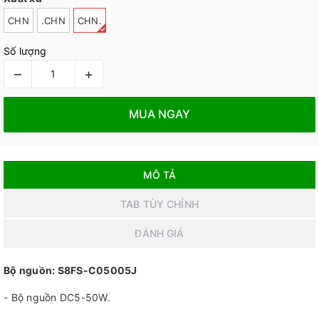
CHN
.CHN
CHN.
Số lượng
–
+
MUA NGAY
MÔ TẢ
TAB TÙY CHỈNH
ĐÁNH GIÁ
Bộ nguồn: S8FS-C05005J
- Bộ nguồn DC5-50W.