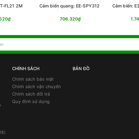
3T-FL21 2M
Cảm biến quang: EE-SPY312
Cảm biến: 
.520₫
706.320₫
1.7
CHÍNH SÁCH
BẢN ĐỒ
Chính sách bảo mật
Chính sách vận chuyển
Chính sách đổi trả
Quy định sử dụng
ồ
28)