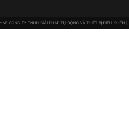
ộc về
CÔNG TY TNHH GIẢI PHÁP TỰ ĐỘNG VÀ THIẾT BỊ ĐIỀU KHIỂN
|