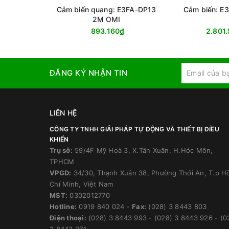
Cảm biến quang: E3FA-DP13
Cảm biến: E
2M OMI
893.160₫
2.801
ĐĂNG KÝ NHẬN TIN
LIÊN HỆ
CÔNG TY TNHH GIẢI PHÁP TỰ ĐỘNG VÀ THIẾT BỊ ĐIỀU
KHIỂN
Trụ sở:
59/4F Mỹ Hoà 3, X.Tân Xuân, H.Hóc Môn,
TPHCM
VPGD:
34/30, Thạnh Xuân 38, Phường Thới An, T.p H
Chí Minh, Việt Nam
MST:
0302012770
Hotline:
0919 840 024
-
Fax:
(028) 3 8443 803
Điện thoại:
(028) 3 8443 993
-
(028) 3 8443 926
-
(0
3 8443 974