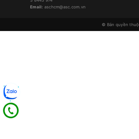
Email:
aschcm@asc.com.vn
© Bản quyền thu