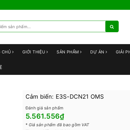
G CHỦ
GIỚI THIỆU
SẢN PHẨM
DỰ ÁN
GIẢI P
Ệ
Cảm biến: E3S-DCN21 OMS
Đánh giá sản phẩm
5.561.556₫
*
Giá sản phẩm đã bao gồm VAT