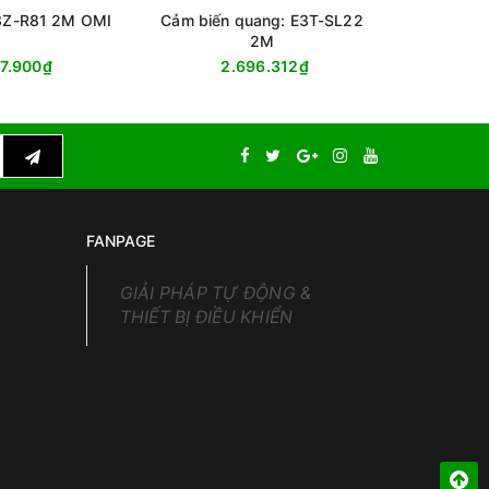
E3Z-R81 2M OMI
Cảm biến quang: E3T-SL22
Cảm biế
2M
47.900₫
2.696.312₫
9
FANPAGE
GIẢI PHÁP TỰ ĐỘNG &
THIẾT BỊ ĐIỀU KHIỂN