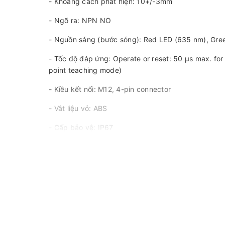
- Khoảng cách phát hiện: 10+/-3mm
- Ngõ ra: NPN NO
- Nguồn sáng (bước sóng): Red LED (635 nm), Gre
- Tốc độ đáp ứng: Operate or reset: 50 μs max. for
point teaching mode)
- Kiều kết nối: M12, 4-pin connector
- Vât liệu vỏ: ABS
- Cấp bảo vệ: IP67