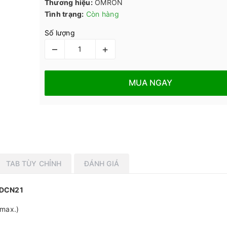
Thương hiệu:
OMRON
Tình trạng:
Còn hàng
Số lượng
–
+
MUA NGAY
TAB TÙY CHỈNH
ĐÁNH GIÁ
-DCN21
 max.)