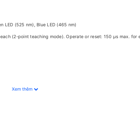
en LED (525 nm), Blue LED (465 nm)
 each (2-point teaching mode). Operate or reset: 150 μs max. for 
Xem thêm