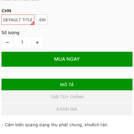
CHN
DEFAULT TITLE
.IDN
Số lượng
–
+
MUA NGAY
MÔ TẢ
TAB TÙY CHỈNH
ĐÁNH GIÁ
- Cảm biến quang dạng thu phát chung, khuếch tán.