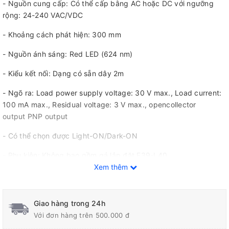
- Nguồn cung cấp: Có thể cấp bằng AC hoặc DC với ngưỡng
rộng: 24-240 VAC/VDC
- Khoảng cách phát hiện: 300 mm
- Nguồn ánh sáng: Red LED (624 nm)
- Kiểu kết nối: Dạng có sẵn dây 2m
- Ngõ ra: Load power supply voltage: 30 V max., Load current:
100 mA max., Residual voltage: 3 V max., opencollector
output PNP output
- Có thể chọn được Light-ON/Dark-ON
- Phụ kiện: Không bao gồm gá lắp đặt E39-L40.
Xem thêm
- Vật liệu: Vỏ bằng nhựa ABS
Giao hàng trong 24h
Với đơn hàng trên 500.000 đ