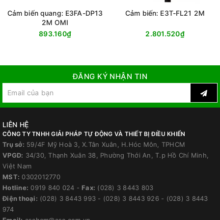
Cảm biến quang: E3FA-DP13
Cảm biến: E3T-FL21 2M
2M OMI
893.160₫
2.801.520₫
ĐĂNG KÝ NHẬN TIN
LIÊN HỆ
CÔNG TY TNHH GIẢI PHÁP TỰ ĐỘNG VÀ THIẾT BỊ ĐIỀU KHIỂN
Trụ sở:
59/4F Mỹ Hoà 3, X.Tân Xuân, H.Hóc Môn, TPHCM
VPGD:
34/30, Thạnh Xuân 38, Phường Thới An, T.p Hồ Chí Minh,
Việt Nam
MST:
0302012770
Hotline:
0919 840 024
-
Fax:
(028) 3 8443 803
Điện thoại:
(028) 3 8443 993
-
(028) 3 8443 926
-
(028) 3 8443
974
Email:
aschcm@asc.com.vn