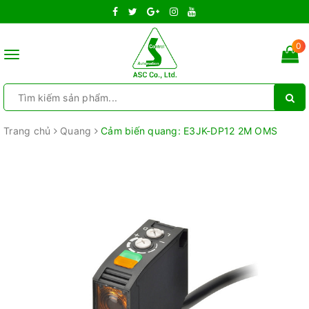
0
Toggle
navigation
Trang chủ
Quang
Cảm biến quang: E3JK-DP12 2M OMS