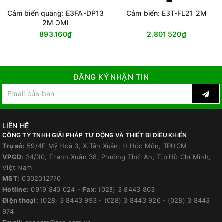
Cảm biến quang: E3FA-DP13
Cảm biến: E3T-FL21 2M
2M OMI
893.160₫
2.801.520₫
ĐĂNG KÝ NHẬN TIN
LIÊN HỆ
CÔNG TY TNHH GIẢI PHÁP TỰ ĐỘNG VÀ THIẾT BỊ ĐIỀU KHIỂN
Trụ sở:
59/4F Mỹ Hoà 3, X.Tân Xuân, H.Hóc Môn, TPHCM
VPGD:
34/30, Thạnh Xuân 38, Phường Thới An, T.p Hồ Chí Minh,
Việt Nam
MST:
0302012770
Hotline:
0919 840 024
-
Fax:
(028) 3 8443 803
Điện thoại:
(028) 3 8443 993
-
(028) 3 8443 926
-
(028) 3 8443
974
Email:
aschcm@asc.com.vn