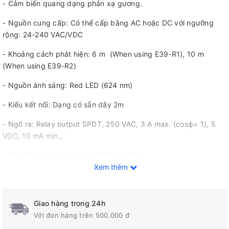
- Cảm biến quang dạng phản xạ gương.
- Nguồn cung cấp: Có thể cấp bằng AC hoặc DC với ngưỡng
rộng: 24-240 VAC/VDC
- Khoảng cách phát hiện: 6 m (When using E39-R1), 10 m
(When using E39-R2)
- Nguồn ánh sáng: Red LED (624 nm)
- Kiểu kết nối: Dạng có sẵn dây 2m
- Ngõ ra: Relay output SPDT, 250 VAC, 3 A max. (cosϕ= 1), 5
VDC, 10 mA min.,
- Có thể chọn được Light-ON/Dark-ON
Xem thêm
- Phụ kiện: Bao gồm gá lắp đặt E39-L40 và gương phản xạ:
E39-R1
Giao hàng trong 24h
- Vật liệu: Vỏ bằng nhựa ABS
Với đơn hàng trên 500.000 đ