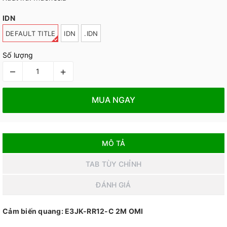
IDN
DEFAULT TITLE
IDN
.IDN
Số lượng
–
+
MUA NGAY
MÔ TẢ
TAB TÙY CHỈNH
ĐÁNH GIÁ
Cảm biến quang: E3JK-RR12-C 2M OMI