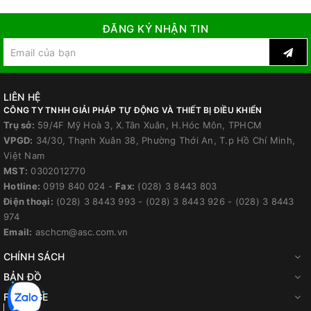
ĐĂNG KÝ NHẬN TIN
LIÊN HỆ
CÔNG TY TNHH GIẢI PHÁP TỰ ĐỘNG VÀ THIẾT BỊ ĐIỀU KHIỂN
Trụ sở:
59/4F Mỹ Hoà 3, X.Tân Xuân, H.Hóc Môn, TPHCM
VPGD:
34/30, Thạnh Xuân 38, Phường Thới An, T.p Hồ Chí Minh,
Việt Nam
MST:
0302012770
Hotline:
0919 840 024
-
Fax:
(028) 3 8443 803
Điện thoại:
(028) 3 8443 993
-
(028) 3 8443 926
-
(028) 3 8443
974
Email:
aschcm@asc.com.vn
CHÍNH SÁCH
BẢN ĐỒ
FANPAGE