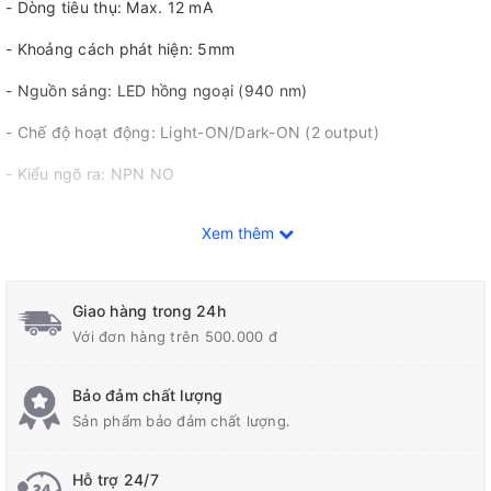
- Dòng tiêu thụ: Max. 12 mA
- Khoảng cách phát hiện: 5mm
- Nguồn sáng: LED hồng ngoại (940 nm)
- Chế độ hoạt động: Light-ON/Dark-ON (2 output)
- Kiểu ngõ ra: NPN NO
- Chỉ thị hoạt động: Led đỏ
Xem thêm
- Tần số đáp ứng: 3 kHz min.
- Kiểu kết nối: Có dây sẵn dài 1m
Giao hàng trong 24h
Với đơn hàng trên 500.000 đ
Bảo đảm chất lượng
Sản phẩm bảo đảm chất lượng.
Hỗ trợ 24/7