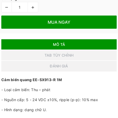
–
+
MUA NGAY
MÔ TẢ
TAB TÙY CHỈNH
ĐÁNH GIÁ
Cảm biến quang EE-SX913-R 1M
- Loại cảm biến: Thu – phát
- Nguồn cấp: 5 - 24 VDC ±10%, ripple (p-p): 10% max
- Hình dạng: dạng chữ U.