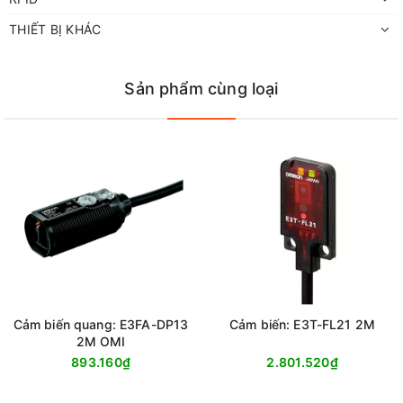
THIẾT BỊ KHÁC
Sản phẩm cùng loại
Cảm biến quang: E3FA-DP13
Cảm biến: E3T-FL21 2M
2M OMI
893.160₫
2.801.520₫