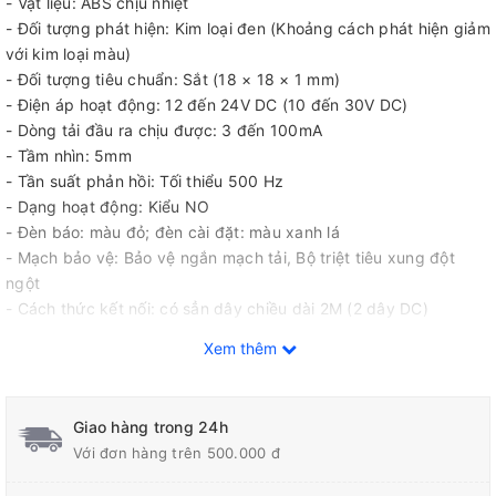
- Vật liệu: ABS chịu nhiệt
- Đối tượng phát hiện: Kim loại đen (Khoảng cách phát hiện giảm
với kim loại màu)
- Đối tượng tiêu chuẩn: Sắt (18 × 18 × 1 mm)
- Điện áp hoạt động: 12 đến 24V DC (10 đến 30V DC)
- Dòng tải đầu ra chịu được: 3 đến 100mA
- Tầm nhìn: 5mm
- Tần suất phản hồi: Tối thiểu 500 Hz
- Dạng hoạt động: Kiểu NO
- Đèn báo: màu đỏ; đèn cài đặt: màu xanh lá
- Mạch bảo vệ: Bảo vệ ngắn mạch tải, Bộ triệt tiêu xung đột
ngột
- Cách thức kết nối: có sẳn dây chiều dài 2M (2 dây DC)
- Nhiệt độ hoạt động: Vận hành/Bảo quản: -25 đến 70°C (không
Xem thêm
đóng băng hoặc ngưng tụ)
- Mức độ bảo vệ: IEC 60529 IP67, tiêu chuẩn nội bộ: chịu dầu
- Phụ kiện đi kèm: Sách hướng dẫn
Giao hàng trong 24h
Với đơn hàng trên 500.000 đ