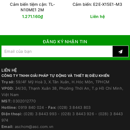
Cảm biến tiệm cận: TL-
Cảm biến: E2E-X15E1-M3
N10ME1 2M
1.271.160₫
Liên hệ
ĐĂNG KÝ NHẬN TIN
LIÊN HỆ
CÔNG TY TNHH GIẢI PHÁP TỰ ĐỘNG VÀ THIẾT BỊ ĐIỀU KHIỂN
Trụ sở:
59/4F Mỹ Hoà 3, X.Tân Xuân, H.Hóc Môn, TPHCM
VPGD:
34/30, Thạnh Xuân 38, Phường Thới An, T.p Hồ Chí Minh,
Việt Nam
MST:
0302012770
Hotline:
0919 840 024
-
Fax:
(028) 3 8443 803
Điện thoại:
(028) 3 8443 993
-
(028) 3 8443 926
-
(028) 3 8443
974
Email:
aschcm@asc.com.vn