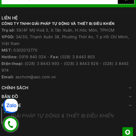
LIÊN HỆ
CÔNG TY TNHH GIẢI PHÁP TỰ ĐỘNG VÀ THIẾT BỊ ĐIỀU KHIỂN
Trụ sở:
59/4F Mỹ Hoà 3, X.Tân Xuân, H.Hóc Môn, TPHCM
VPGD:
34/30, Thạnh Xuân 38, Phường Thới An, T.p Hồ Chí Minh,
Việt Nam
MST:
0302012770
Hotline:
0919 840 024
-
Fax:
(028) 3 8443 803
Điện thoại:
(028) 3 8443 993
-
(028) 3 8443 926
-
(028) 3 8443
974
Email:
aschcm@asc.com.vn
CHÍNH SÁCH
BẢN ĐỒ
FANPAGE
GIẢI PHÁP TỰ ĐỘNG & THIẾT BỊ ĐIỀU KHIỂN