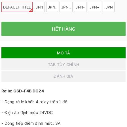
DEFAULT TITLE
JPN
JPN.
JPN..
JPN-
JPN+
.JPN
HẾT HÀNG
MÔ TẢ
TAB TÙY CHỈNH
ĐÁNH GIÁ
Rơ le: G6D-F4B DC24
- Dạng rờ le khối: 4 relay trên 1 đế.
- Điện áp định mức 24VDC
- Dòng tiếp điểm định mức: 3A