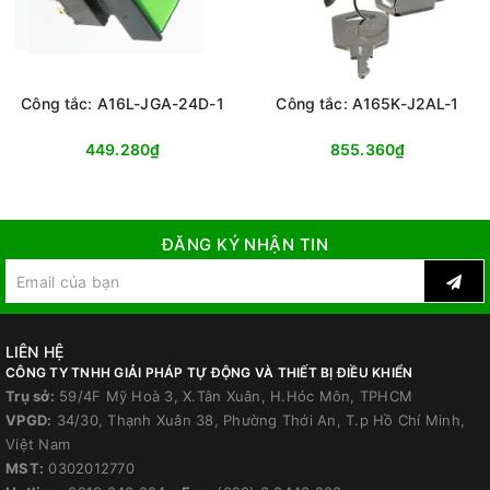
Công tắc: A16L-JGA-24D-1
Công tắc: A165K-J2AL-1
449.280₫
855.360₫
ĐĂNG KÝ NHẬN TIN
LIÊN HỆ
CÔNG TY TNHH GIẢI PHÁP TỰ ĐỘNG VÀ THIẾT BỊ ĐIỀU KHIỂN
Trụ sở:
59/4F Mỹ Hoà 3, X.Tân Xuân, H.Hóc Môn, TPHCM
VPGD:
34/30, Thạnh Xuân 38, Phường Thới An, T.p Hồ Chí Minh,
Việt Nam
MST:
0302012770