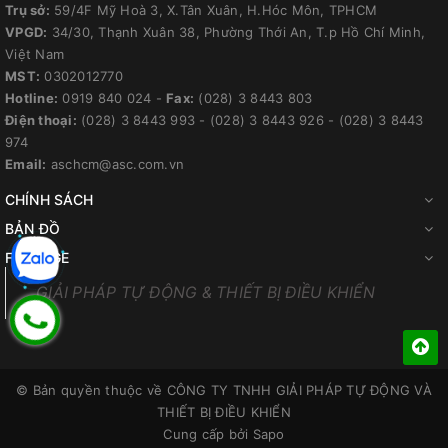
Trụ sở:
59/4F Mỹ Hoà 3, X.Tân Xuân, H.Hóc Môn, TPHCM
VPGD:
34/30, Thạnh Xuân 38, Phường Thới An, T.p Hồ Chí Minh,
Việt Nam
MST:
0302012770
Hotline:
0919 840 024
-
Fax:
(028) 3 8443 803
Điện thoại:
(028) 3 8443 993
-
(028) 3 8443 926
-
(028) 3 8443
974
Email:
aschcm@asc.com.vn
CHÍNH SÁCH
BẢN ĐỒ
FANPAGE
GIẢI PHÁP TỰ ĐỘNG & THIẾT BỊ ĐIỀU KHIỂN
© Bản quyền thuộc về
CÔNG TY TNHH GIẢI PHÁP TỰ ĐỘNG VÀ
THIẾT BỊ ĐIỀU KHIỂN
Cung cấp bởi
Sapo