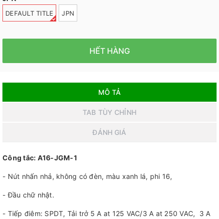
DEFAULT TITLE
JPN
HẾT HÀNG
MÔ TẢ
TAB TÙY CHỈNH
ĐÁNH GIÁ
Công tắc: A16-JGM-1
- Nút nhấn nhả, không có đèn, màu xanh lá, phi 16,
- Đầu chữ nhật.
- Tiếp điêm: SPDT, Tải trở 5 A at 125 VAC/3 A at 250 VAC, 3 A