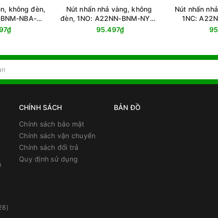
n, không đèn,
Nút nhấn nhả vàng, không
Nút nhấn nhả
-BNM-NBA-
đèn, 1NO: A22NN-BNM-NYA-
1NC: A22
-NN
G100-NN
G0
97₫
95.497₫
95
CHÍNH SÁCH
BẢN ĐỒ
Chính sách bảo mật
Chính sách vận chuyển
Chính sách đổi trả
Quy định sử dụng
ồ
28)