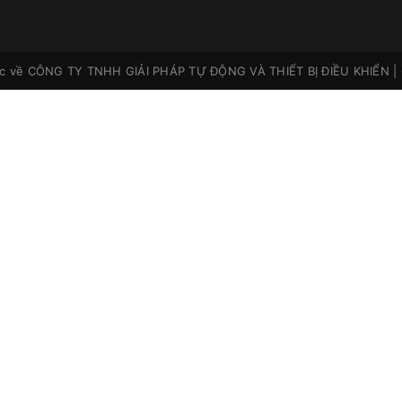
ộc về
CÔNG TY TNHH GIẢI PHÁP TỰ ĐỘNG VÀ THIẾT BỊ ĐIỀU KHIỂN
|