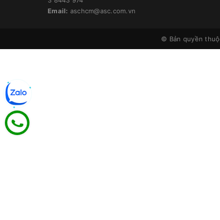
Email:
aschcm@asc.com.vn
© Bản quyền thu