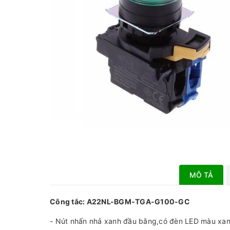
MÔ TẢ
Công tắc: A22NL-BGM-TGA-G100-GC
- Nút nhấn nhả xanh đầu bằng,có đèn LED màu xanh