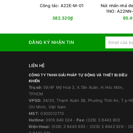
Công tắc: A22E-M-01
Nút nhấn nhả đe
1NO: A22NN
G100
382.320₫
95.4
ĐĂNG KÝ NHẬN TIN
LIÊN HỆ
CÔNG TY TNHH GIẢI PHÁP TỰ ĐỘNG VÀ THIẾT BỊ ĐIỀU
KHIỂN
Trụ sở:
59/4F Mỹ Hoà 3, X.Tân Xuân, H.Hóc Môn,
TPHCM
VPGD:
34/30, Thạnh Xuân 38, Phường Thới An, T.p H
Chí Minh, Việt Nam
MST:
0302012770
Hotline:
0919 840 024
-
Fax:
(028) 3 8443 803
Điện thoại:
(028) 3 8443 993
-
(028) 3 8443 926
-
(0
3 8443 974