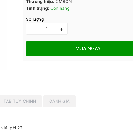
Thương hiệu:
OMRON
Tình trạng:
Còn hàng
Số lượng
–
+
MUA NGAY
TAB TÙY CHỈNH
ĐÁNH GIÁ
 lá, phi 22