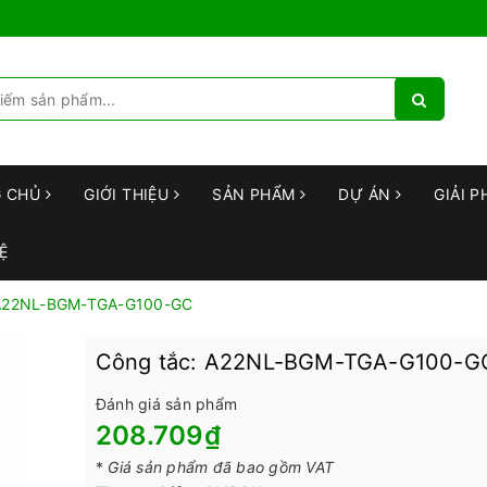
G CHỦ
GIỚI THIỆU
SẢN PHẨM
DỰ ÁN
GIẢI P
Ệ
 A22NL-BGM-TGA-G100-GC
Công tắc: A22NL-BGM-TGA-G100-G
Đánh giá sản phẩm
208.709₫
*
Giá sản phẩm đã bao gồm VAT