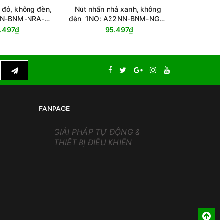
 đỏ, không đèn,
Nút nhấn nhả xanh, không
Công tắc:
NN-BNM-NRA-
đèn, 1NO: A22NN-BNM-NGA-
02-NN
G100-NN
.497₫
95.497₫
FANPAGE
GIẢI PHÁP TỰ ĐỘNG &
THIẾT BỊ ĐIỀU KHIỂN