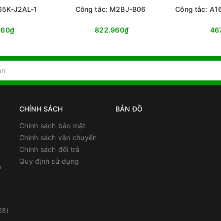
65K-J2AL-1
Công tắc: M2BJ-B06
Công tắc: A
360₫
822.960₫
46
CHÍNH SÁCH
BẢN ĐỒ
Chính sách bảo mật
Chính sách vận chuyển
Chính sách đổi trả
Quy định sử dụng
ồ
28)