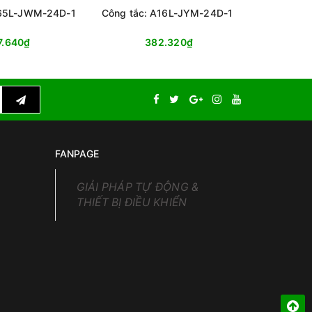
165L-JWM-24D-1
Công tắc: A16L-JYM-24D-1
Công t
7.640₫
382.320₫
FANPAGE
GIẢI PHÁP TỰ ĐỘNG &
THIẾT BỊ ĐIỀU KHIỂN