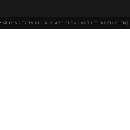
ộc về
CÔNG TY TNHH GIẢI PHÁP TỰ ĐỘNG VÀ THIẾT BỊ ĐIỀU KHIỂN
|