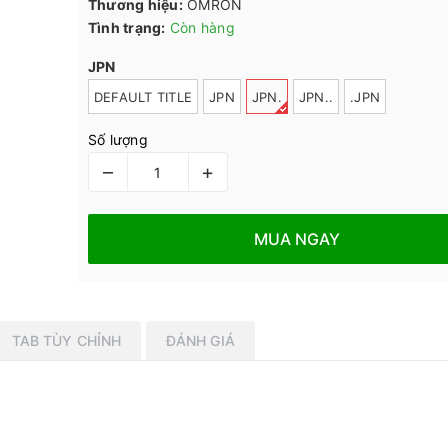
Thương hiệu:
OMRON
Tình trạng:
Còn hàng
JPN
DEFAULT TITLE
JPN
JPN.
JPN..
.JPN
Số lượng
–
+
MUA NGAY
TAB TÙY CHỈNH
ĐÁNH GIÁ