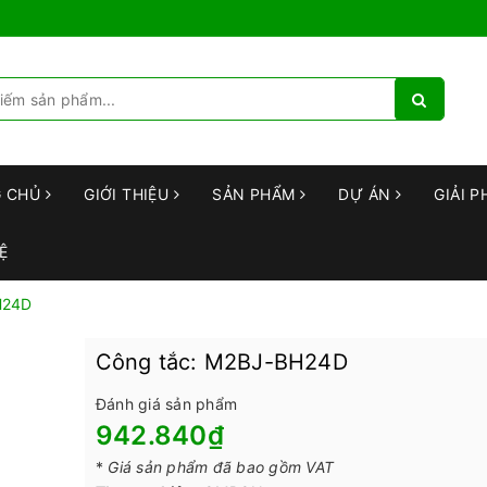
G CHỦ
GIỚI THIỆU
SẢN PHẨM
DỰ ÁN
GIẢI P
Ệ
H24D
Công tắc: M2BJ-BH24D
Đánh giá sản phẩm
942.840₫
*
Giá sản phẩm đã bao gồm VAT