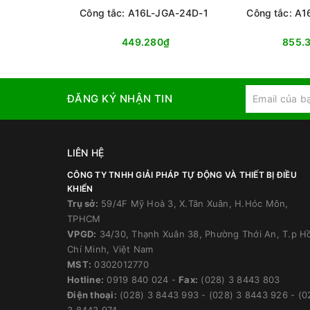
Công tắc: A16L-JGA-24D-1
Công tắc: A1
449.280₫
855.
ĐĂNG KÝ NHẬN TIN
LIÊN HỆ
CÔNG TY TNHH GIẢI PHÁP TỰ ĐỘNG VÀ THIẾT BỊ ĐIỀU
KHIỂN
Trụ sở:
59/4F Mỹ Hoà 3, X.Tân Xuân, H.Hóc Môn,
TPHCM
VPGD:
34/30, Thạnh Xuân 38, Phường Thới An, T.p H
Chí Minh, Việt Nam
MST:
0302012770
Hotline:
0919 840 024
-
Fax:
(028) 3 8443 803
Điện thoại:
(028) 3 8443 993
-
(028) 3 8443 926
-
(0
3 8443 974