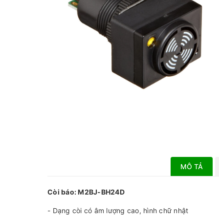
MÔ TẢ
Còi báo: M2BJ-BH24D
- Dạng còi có âm lượng cao, hình chữ nhật