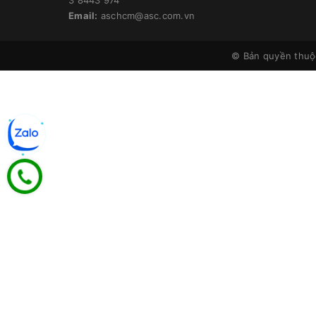
Email:
aschcm@asc.com.vn
© Bản quyền thu