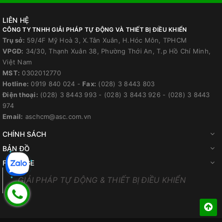
LIÊN HỆ
CÔNG TY TNHH GIẢI PHÁP TỰ ĐỘNG VÀ THIẾT BỊ ĐIỀU KHIỂN
Trụ sở:
59/4F Mỹ Hoà 3, X.Tân Xuân, H.Hóc Môn, TPHCM
VPGD:
34/30, Thạnh Xuân 38, Phường Thới An, T.p Hồ Chí Minh,
Việt Nam
MST:
0302012770
Hotline:
0919 840 024
-
Fax:
(028) 3 8443 803
Điện thoại:
(028) 3 8443 993
-
(028) 3 8443 926
-
(028) 3 8443
974
Email:
aschcm@asc.com.vn
CHÍNH SÁCH
BẢN ĐỒ
FANPAGE
GIẢI PHÁP TỰ ĐỘNG & THIẾT BỊ ĐIỀU KHIỂN