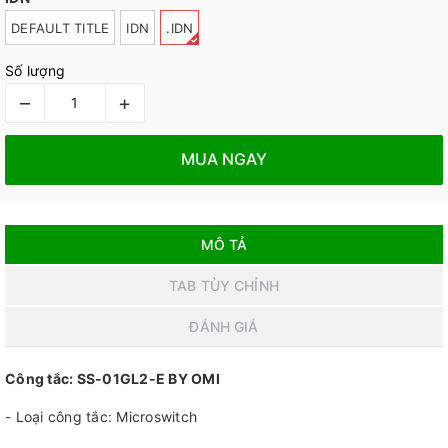
DEFAULT TITLE
IDN
.IDN
Số lượng
–
+
MUA NGAY
MÔ TẢ
TAB TÙY CHỈNH
ĐÁNH GIÁ
Công tắc: SS-01GL2-E BY OMI
- Loại công tắc: Microswitch