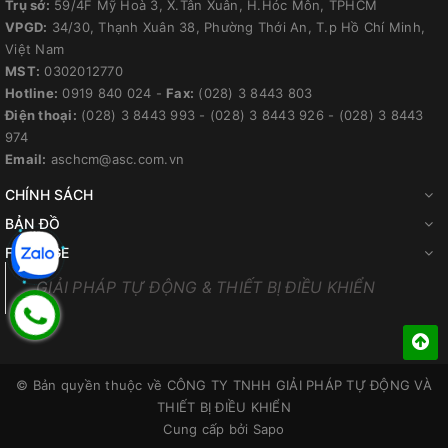
Trụ sở:
59/4F Mỹ Hoà 3, X.Tân Xuân, H.Hóc Môn, TPHCM
VPGD:
34/30, Thạnh Xuân 38, Phường Thới An, T.p Hồ Chí Minh,
Việt Nam
MST:
0302012770
Hotline:
0919 840 024
-
Fax:
(028) 3 8443 803
Điện thoại:
(028) 3 8443 993
-
(028) 3 8443 926
-
(028) 3 8443
974
Email:
aschcm@asc.com.vn
CHÍNH SÁCH
BẢN ĐỒ
FANPAGE
GIẢI PHÁP TỰ ĐỘNG & THIẾT BỊ ĐIỀU KHIỂN
© Bản quyền thuộc về
CÔNG TY TNHH GIẢI PHÁP TỰ ĐỘNG VÀ
THIẾT BỊ ĐIỀU KHIỂN
Cung cấp bởi
Sapo