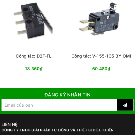
Công tắc: D2F-FL
Công tắc: V-155-1C5 BY OMI
18.360₫
60.480₫
ĐĂNG KÝ NHẬN TIN
LIÊN HỆ
CÔNG TY TNHH GIẢI PHÁP TỰ ĐỘNG VÀ THIẾT BỊ ĐIỀU KHIỂN