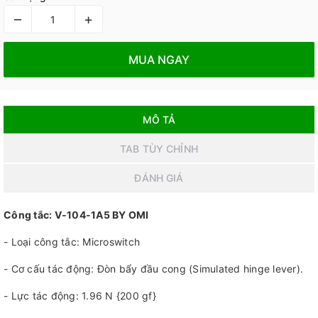
–
+
MUA NGAY
MÔ TẢ
TAB TÙY CHỈNH
ĐÁNH GIÁ
Công tắc: V-104-1A5 BY OMI
- Loại công tắc: Microswitch
- Cơ cấu tác động: Đòn bẩy đầu cong (Simulated hinge lever).
- Lực tác động: 1.96 N {200 gf}