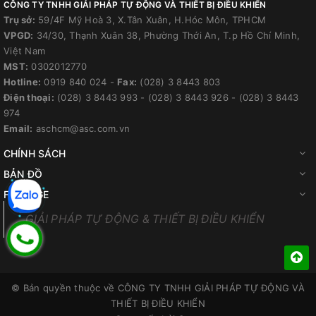
CÔNG TY TNHH GIẢI PHÁP TỰ ĐỘNG VÀ THIẾT BỊ ĐIỀU KHIỂN
Trụ sở:
59/4F Mỹ Hoà 3, X.Tân Xuân, H.Hóc Môn, TPHCM
VPGD:
34/30, Thạnh Xuân 38, Phường Thới An, T.p Hồ Chí Minh,
Việt Nam
MST:
0302012770
Hotline:
0919 840 024
-
Fax:
(028) 3 8443 803
Điện thoại:
(028) 3 8443 993
-
(028) 3 8443 926
-
(028) 3 8443
974
Email:
aschcm@asc.com.vn
CHÍNH SÁCH
BẢN ĐỒ
FANPAGE
GIẢI PHÁP TỰ ĐỘNG & THIẾT BỊ ĐIỀU KHIỂN
© Bản quyền thuộc về
CÔNG TY TNHH GIẢI PHÁP TỰ ĐỘNG VÀ
THIẾT BỊ ĐIỀU KHIỂN