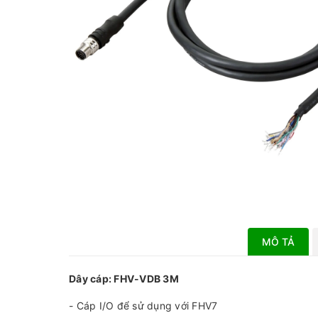
MÔ TẢ
Dây cáp: FHV-VDB 3M
- Cáp I/O để sử dụng với FHV7