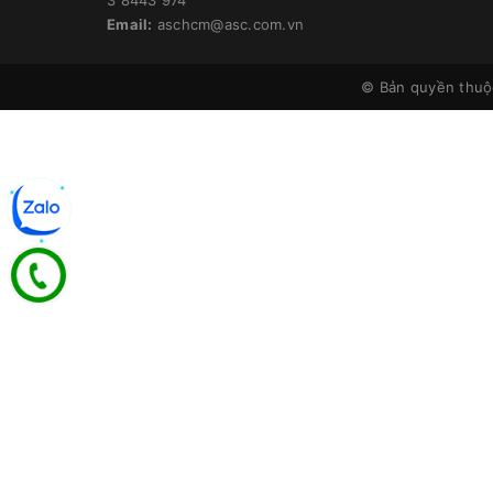
Email:
aschcm@asc.com.vn
© Bản quyền thu