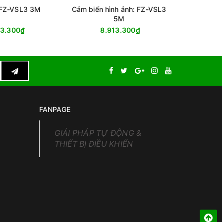
 FZ-VSL3 3M
Cảm biến hình ảnh: FZ-VSL3
Đèn cho
5M
43.300₫
8.913.300₫
22
FANPAGE
GIẢI PHÁP TỰ ĐỘNG &
THIẾT BỊ ĐIỀU KHIỂN