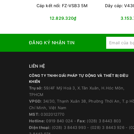
Cáp kết nối: FZ-VSB3 5M
Dây cáp: V4
12.829.320₫
3.153
ĐĂNG KÝ NHẬN TIN
LIÊN HỆ
CÔNG TY TNHH GIẢI PHÁP TỰ ĐỘNG VÀ THIẾT BỊ ĐIỀU
KHIỂN
Trụ sở:
59/4F Mỹ Hoà 3, X.Tân Xuân, H.Hóc Môn,
TPHCM
VPGD:
34/30, Thạnh Xuân 38, Phường Thới An, T.p H
Chí Minh, Việt Nam
MST:
0302012770
Hotline:
0919 840 024
-
Fax:
(028) 3 8443 803
Điện thoại:
(028) 3 8443 993
-
(028) 3 8443 926
-
(0
3 8443 974