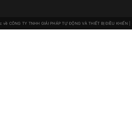
ộc về
CÔNG TY TNHH GIẢI PHÁP TỰ ĐỘNG VÀ THIẾT BỊ ĐIỀU KHIỂN
|