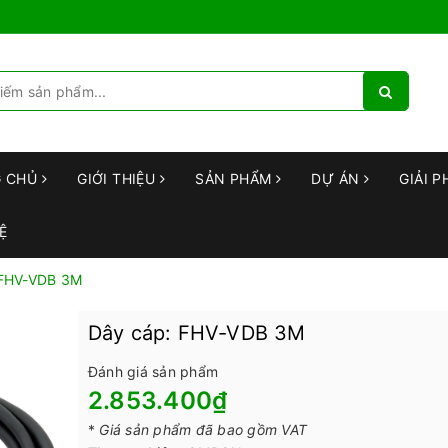
G CHỦ
GIỚI THIỆU
SẢN PHẨM
DỰ ÁN
GIẢI P
Ệ
 FHV-VDB 3M
Dây cáp: FHV-VDB 3M
Đánh giá sản phẩm
2.853.400₫
*
Giá sản phẩm đã bao gồm VAT