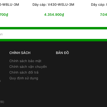
30-W8LU-3M
Dây cáp: V430-WELU-3M
Dây cáp:
.700₫
4.354.900₫
7.0
CHÍNH SÁCH
BẢN ĐỒ
Chính sách bảo mật
Chính sách vận chuyển
Chính sách đổi trả
Quy định sử dụng
ồ
28)