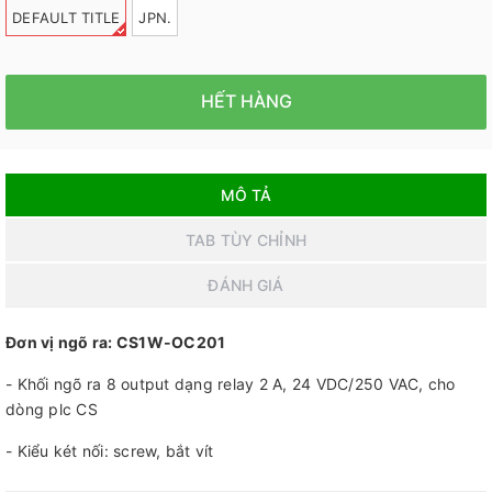
DEFAULT TITLE
JPN.
HẾT HÀNG
MÔ TẢ
TAB TÙY CHỈNH
ĐÁNH GIÁ
Đơn vị ngõ ra: CS1W-OC201
- Khối ngõ ra 8 output dạng relay 2 A, 24 VDC/250 VAC, cho
dòng plc CS
- Kiểu két nối: screw, bắt vít