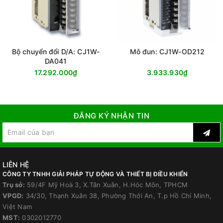
Bộ chuyển đổi D/A: CJ1W-
Mô đun: CJ1W-OD212
DA041
17.292.000₫
3.933.930₫
ĐĂNG KÝ NHẬN TIN
LIÊN HỆ
CÔNG TY TNHH GIẢI PHÁP TỰ ĐỘNG VÀ THIẾT BỊ ĐIỀU KHIỂN
Trụ sở:
59/4F Mỹ Hoà 3, X.Tân Xuân, H.Hóc Môn, TPHCM
VPGD:
34/30, Thạnh Xuân 38, Phường Thới An, T.p Hồ Chí Minh,
Việt Nam
MST:
0302012770