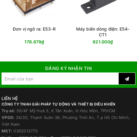
Đơn vị ngõ ra: E53-R
Máy biến dòng điện: E54-
CT1
178.679₫
621.000₫
ĐĂNG KÝ NHẬN TIN
LIÊN HỆ
CÔNG TY TNHH GIẢI PHÁP TỰ ĐỘNG VÀ THIẾT BỊ ĐIỀU KHIỂN
Trụ sở:
59/4F Mỹ Hoà 3, X.Tân Xuân, H.Hóc Môn, TPHCM
VPGD:
34/30, Thạnh Xuân 38, Phường Thới An, T.p Hồ Chí Minh,
Việt Nam
MST:
0302012770