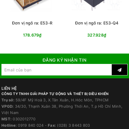
Đơn vị ngõ ra: E53-R
Đơn vị ngõ ra: E53-Q4
178.679₫
327.928₫
ĐĂNG KÝ NHẬN TIN
LIÊN HỆ
CÔNG TY TNHH GIẢI PHÁP TỰ ĐỘNG VÀ THIẾT BỊ ĐIỀU KHIỂN
Trụ sở:
59/4F Mỹ Hoà 3, X.Tân Xuân, H.Hóc Môn, TPHCM
VPGD:
34/30, Thạnh Xuân 38, Phường Thới An, T.p Hồ Chí Minh,
Việt Nam
MST:
0302012770
Hotline:
0919 840 024
-
Fax:
(028) 3 8443 803