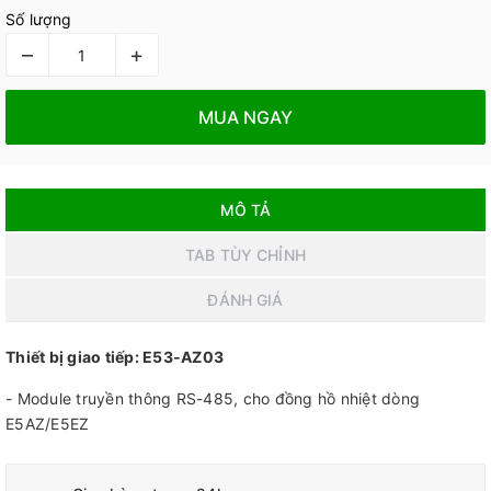
Số lượng
–
+
MUA NGAY
MÔ TẢ
TAB TÙY CHỈNH
ĐÁNH GIÁ
Thiết bị giao tiếp: E53-AZ03
- Module truyền thông RS-485, cho đồng hồ nhiệt dòng
E5AZ/E5EZ