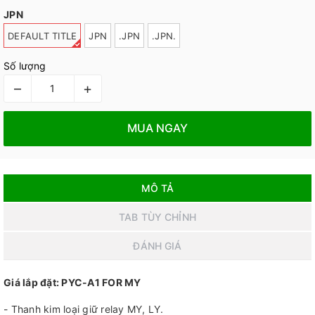
JPN
DEFAULT TITLE
JPN
.JPN
.JPN.
Số lượng
–
+
MUA NGAY
MÔ TẢ
TAB TÙY CHỈNH
ĐÁNH GIÁ
Giá lắp đặt: PYC-A1 FOR MY
- Thanh kim loại giữ relay MY, LY.