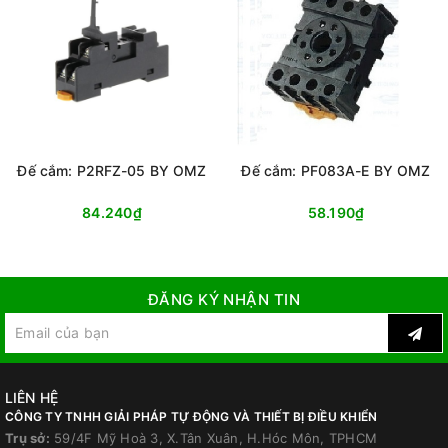
Đế cắm: P2RFZ-05 BY OMZ
Đế cắm: PF083A-E BY OMZ
84.240₫
58.190₫
ĐĂNG KÝ NHẬN TIN
LIÊN HỆ
CÔNG TY TNHH GIẢI PHÁP TỰ ĐỘNG VÀ THIẾT BỊ ĐIỀU KHIỂN
Trụ sở:
59/4F Mỹ Hoà 3, X.Tân Xuân, H.Hóc Môn, TPHCM