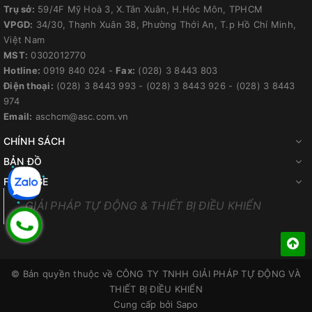
Trụ sở:
59/4F Mỹ Hoà 3, X.Tân Xuân, H.Hóc Môn, TPHCM
VPGD:
34/30, Thạnh Xuân 38, Phường Thới An, T.p Hồ Chí Minh,
Việt Nam
MST:
0302012770
Hotline:
0919 840 024
-
Fax:
(028) 3 8443 803
Điện thoại:
(028) 3 8443 993
-
(028) 3 8443 926
-
(028) 3 8443
974
Email:
aschcm@asc.com.vn
CHÍNH SÁCH
BẢN ĐỒ
FANPAGE
GIẢI PHÁP TỰ ĐỘNG & THIẾT BỊ ĐIỀU KHIỂN
© Bản quyền thuộc về
CÔNG TY TNHH GIẢI PHÁP TỰ ĐỘNG VÀ
THIẾT BỊ ĐIỀU KHIỂN
Cung cấp bởi
Sapo