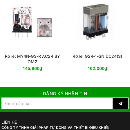
Rơ le: MY4N-GS-R AC24 BY
Rơ le: G2R-1-SN DC24(S)
OMZ
145.800₫
162.000₫
ĐĂNG KÝ NHẬN TIN
LIÊN HỆ
CÔNG TY TNHH GIẢI PHÁP TỰ ĐỘNG VÀ THIẾT BỊ ĐIỀU KHIỂN