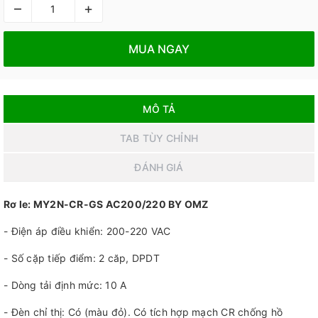
–
+
MUA NGAY
MÔ TẢ
TAB TÙY CHỈNH
ĐÁNH GIÁ
Rơ le: MY2N-CR-GS AC200/220 BY OMZ
- Điện áp điều khiển: 200-220 VAC
- Số cặp tiếp điểm: 2 căp, DPDT
- Dòng tải định mức: 10 A
- Đèn chỉ thị: Có (màu đỏ). Có tích hợp mạch CR chống hồ