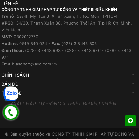
LIÊN HỆ
CÔNG TY TNHH GIẢI PHÁP TỰ ĐỘNG VÀ THIẾT BỊ ĐIỀU KHIỂN
Trụ sở:
59/4F Mỹ Hoà 3, X.Tân Xuân, H.Hóc Môn, TPHCM
VPGD:
34/30, Thạnh Xuân 38, Phường Thới An, T.p Hồ Chí Minh,
Việt Nam
MST:
0302012770
Hotline:
0919 840 024
-
Fax:
(028) 3 8443 803
Điện thoại:
(028) 3 8443 993
-
(028) 3 8443 926
-
(028) 3 8443
974
Email:
aschcm@asc.com.vn
CHÍNH SÁCH
BẢN ĐỒ
FANPAGE
GIẢI PHÁP TỰ ĐỘNG & THIẾT BỊ ĐIỀU KHIỂN
© Bản quyền thuộc về
CÔNG TY TNHH GIẢI PHÁP TỰ ĐỘNG VÀ