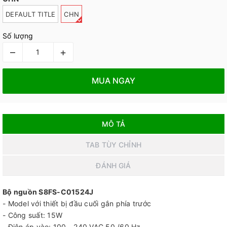
DEFAULT TITLE
CHN
Số lượng
–
+
MUA NGAY
MÔ TẢ
TAB TÙY CHỈNH
ĐÁNH GIÁ
Bộ nguồn S8FS-C01524J
- Model với thiết bị đầu cuối gắn phía trước
- Công suất: 15W
- Điện áp vào: 100 - 240 VAC 50 /60 Hz