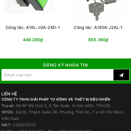
Công tắc: A16L-JGA-24D-1
Công tắc: A165K-J2AL-1
449.280₫
855.360₫
ĐĂNG KÝ NHẬN TIN
LIÊN HỆ
CÔNG TY TNHH GIẢI PHÁP TỰ ĐỘNG VÀ THIẾT BỊ ĐIỀU KHIỂN
Trụ sở:
59/4F Mỹ Hoà 3, X.Tân Xuân, H.Hóc Môn, TPHCM
VPGD:
34/30, Thạnh Xuân 38, Phường Thới An, T.p Hồ Chí Minh,
Việt Nam
MST:
0302012770