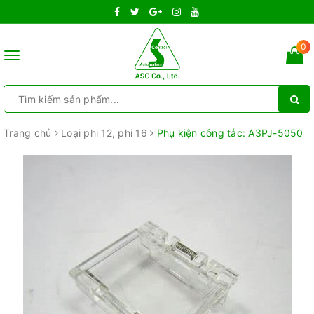
0
Toggle
navigation
Trang chủ
Loại phi 12, phi 16
Phụ kiện công tắc: A3PJ-5050