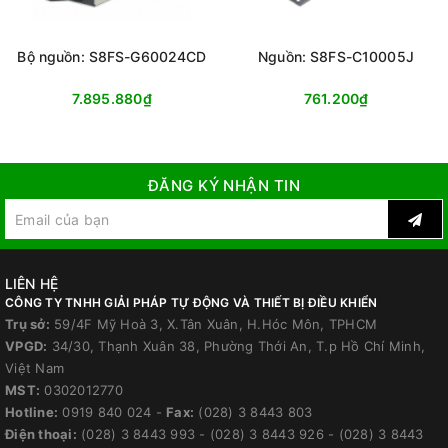
Bộ nguồn: S8FS-G60024CD
Nguồn: S8FS-C10005J
7.895.880₫
761.200₫
ĐĂNG KÝ NHẬN TIN
LIÊN HỆ
CÔNG TY TNHH GIẢI PHÁP TỰ ĐỘNG VÀ THIẾT BỊ ĐIỀU KHIỂN
Trụ sở:
59/4F Mỹ Hoà 3, X.Tân Xuân, H.Hóc Môn, TPHCM
VPGD:
34/30, Thạnh Xuân 38, Phường Thới An, T.p Hồ Chí Minh,
Việt Nam
MST:
0302012770
Hotline:
0919 840 024
-
Fax:
(028) 3 8443 803
Điện thoại:
(028) 3 8443 993
-
(028) 3 8443 926
-
(028) 3 8443