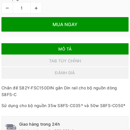
–
+
MUA NGAY
MÔ TẢ
TAB TÙY CHỈNH
ĐÁNH GIÁ
Chân đế S82Y-FSC150DIN gắn Din rail cho bộ nguồn dòng
S8FS-C
Sử dụng cho bộ nguồn 35w S8FS-C035* và 50w S8FS-C050*
Giao hàng trong 24h