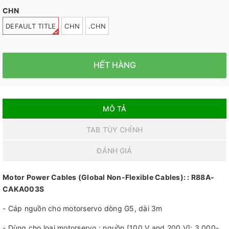
CHN
DEFAULT TITLE
CHN
.CHN
HẾT HÀNG
MÔ TẢ
TAB TÙY CHỈNH
ĐÁNH GIÁ
Motor Power Cables (Global Non-Flexible Cables): : R88A-
CAKA003S
- Cáp nguồn cho motorservo dòng G5, dài 3m
- Dùng cho loại motorservo : nguồn [100 V and 200 V]; 3,000-