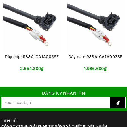
Dây cáp: R88A-CA1A005SF
Dây cáp: R88A-CA1A003SF
2.554.200₫
1.986.600₫
ĐĂNG KÝ NHẬN TIN
LIÊN HỆ
CÔNG TY TNHH GIẢI PHÁP TỰ ĐỘNG VÀ THIẾT BỊ ĐIỀU KHIỂN