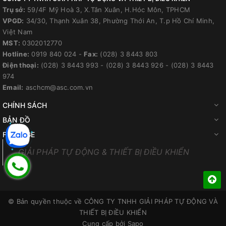
Trụ sở:
59/4F Mỹ Hoà 3, X.Tân Xuân, H.Hóc Môn, TPHCM
VPGD:
34/30, Thạnh Xuân 38, Phường Thới An, T.p Hồ Chí Minh,
Việt Nam
MST:
0302012770
Hotline:
0919 840 024
-
Fax:
(028) 3 8443 803
Điện thoại:
(028) 3 8443 993
-
(028) 3 8443 926
-
(028) 3 8443
974
Email:
aschcm@asc.com.vn
CHÍNH SÁCH
BẢN ĐỒ
FANPAGE
GIẢI PHÁP TỰ ĐỘNG & THIẾT BỊ ĐIỀU KHIỂN
© Bản quyền thuộc về
CÔNG TY TNHH GIẢI PHÁP TỰ ĐỘNG VÀ
THIẾT BỊ ĐIỀU KHIỂN
Cung cấp bởi
Sapo