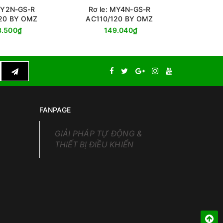
 MY2N-GS-R
Rơ le: MY4N-GS-R
Rơ le: G2
20 BY OMZ
AC110/120 BY OMZ
8.500₫
149.040₫
FANPAGE
GIẢI PHÁP TỰ ĐỘNG &
THIẾT BỊ ĐIỀU KHIỂN