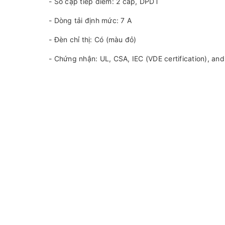
- Số cặp tiếp điểm: 2 căp, DPDT
- Dòng tải định mức: 7 A
- Đèn chỉ thị: Có (màu đỏ)
- Chứng nhận: UL, CSA, IEC (VDE certification), an