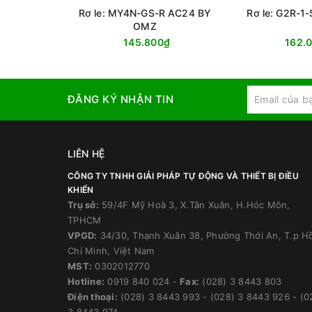
Rơ le: MY4N-GS-R AC24 BY
Rơ le: G2R-1
OMZ
145.800₫
162.
ĐĂNG KÝ NHẬN TIN
LIÊN HỆ
CÔNG TY TNHH GIẢI PHÁP TỰ ĐỘNG VÀ THIẾT BỊ ĐIỀU
KHIỂN
Trụ sở:
59/4F Mỹ Hoà 3, X.Tân Xuân, H.Hóc Môn,
TPHCM
VPGD:
34/30, Thạnh Xuân 38, Phường Thới An, T.p H
Chí Minh, Việt Nam
MST:
0302012770
Hotline:
0919 840 024
-
Fax:
(028) 3 8443 803
Điện thoại:
(028) 3 8443 993
-
(028) 3 8443 926
-
(0
3 8443 974