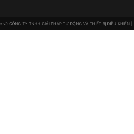
ộc về
CÔNG TY TNHH GIẢI PHÁP TỰ ĐỘNG VÀ THIẾT BỊ ĐIỀU KHIỂN
|