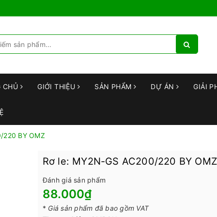
G CHỦ
GIỚI THIỆU
SẢN PHẨM
DỰ ÁN
GIẢI P
Ệ
0/220 BY OMZ
Rơ le: MY2N-GS AC200/220 BY OM
Đánh giá sản phẩm
88.000₫
*
Giá sản phẩm đã bao gồm VAT