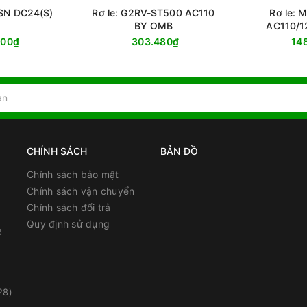
-SN DC24(S)
Rơ le: G2RV-ST500 AC110
Rơ le:
BY OMB
AC110/1
000₫
303.480₫
14
CHÍNH SÁCH
BẢN ĐỒ
Chính sách bảo mật
Chính sách vận chuyển
Chính sách đổi trả
Quy định sử dụng
ồ
28)