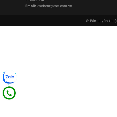
Email:
aschcm@asc.com.vn
© Bản quyền thu